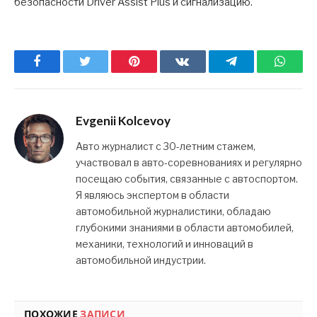
безопасности Driver Assist Plus и сигнализацию.
Facebook
Twitter
Pinterest
ВКонтакте
Telegram
What
Evgenii Kolcevoy
Авто журналист с 30-летним стажем,
участвовал в авто-соревнованиях и регулярно
посещаю события, связанные с автоспортом.
Я являюсь экспертом в области
автомобильной журналистики, обладаю
глубокими знаниями в области автомобилей,
механики, технологий и инноваций в
автомобильной индустрии.
ПОХОЖИЕ
ЗАПИСИ