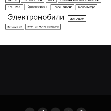
Кроссоверы
Илон Маск
Плагин гибрид
Тобиас Моерс
Электромобили
автодом
автофургон
электрические автодома