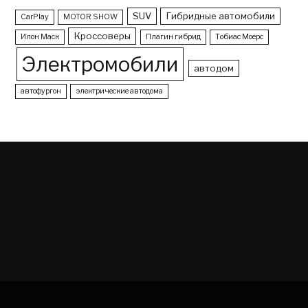
SUV
Гибридные автомобили
CarPlay
MOTOR SHOW
Кроссоверы
Илон Маск
Плагин гибрид
Тобиас Моерс
Электромобили
автодом
автофургон
электрические автодома