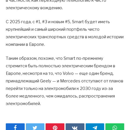
в частности, как переходную технологию к чисто
электрическому вождению.
С 2025 года, с #1, #3 и новым #5, Smart будет иметь
крупнейший и самый широкий портфель чисто
электрических транспортных средств в молодой истории
компании в Европе.
Таким образом, похоже, что Smart по-прежнему
стремится быть полностью электрическим брендом в
Европе, несмотря на то, что Volvo — еще один бренд,
принадлежащий Geely — и Mercedes отступают от планов
перейти только на электромобили к 2030 году из-за
более медленного, чем ожидалось, распространения
электромобилей.
Facebook
Twitter
Pinterest
ВКонтакте
Telegram
What