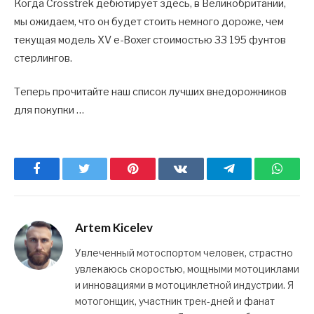
Когда Crosstrek дебютирует здесь, в Великобритании,
мы ожидаем, что он будет стоить немного дороже, чем
текущая модель XV e-Boxer стоимостью 33 195 фунтов
стерлингов.
Теперь прочитайте наш список лучших внедорожников
для покупки …
Facebook
Twitter
Pinterest
ВКонтакте
Telegram
What
Artem Kicelev
Увлеченный мотоспортом человек, страстно
увлекаюсь скоростью, мощными мотоциклами
и инновациями в мотоциклетной индустрии. Я
мотогонщик, участник трек-дней и фанат