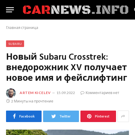
Главная страница
SUBARU
Новый Subaru Crosstrek:
внедорожник XV получает
новое имя и фейслифтинг
ARTEM KICELEV
15.09.2022
Комментариев нет
2 Минуты на прочтение
Facebook
Twitter
Pinterest