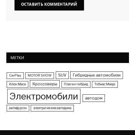
МЕТКИ
SUV
Гибридные автомобили
CarPlay
MOTOR SHOW
Кроссоверы
Илон Маск
Плагин гибрид
Тобиас Моерс
Электромобили
автодом
автофургон
электрические автодома