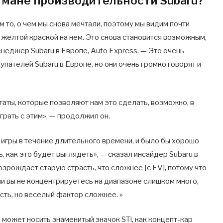
гмане производительности Subaru?
то, о чем мы снова мечтали, поэтому мы видим почти
 желтой краской на нем. Это снова становится возможным,
неджер Subaru в Европе, Auto Express. — Это очень
упателей Subaru в Европе, но они очень громко говорят и
гаты, которые позволяют нам это сделать, возможно, в
грать с этим», — продолжил он.
е игры в течение длительного времени, и было бы хорошо
ь, как это будет выглядеть», — сказал инсайдер Subaru в
озрождает старую страсть, что сложнее [с EV], потому что
ли вы не концентрируетесь на диапазоне слишком много,
ть, но веселый фактор сложнее. »
может носить знаменитый значок STi, как концепт-кар