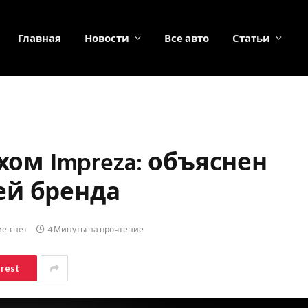
Главная
Новости
Все авто
Статьи
хом Impreza: объяснен
ей бренда
ев нет
4 Минуты на прочтение
erest