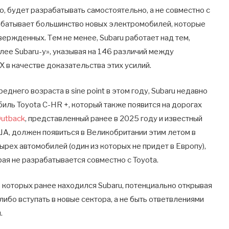
его, будет разрабатывать самостоятельно, а не совместно с
рабатывает большинство новых электромобилей, которые
вержденных. Тем не менее, Subaru работает над тем,
лее Subaru-y», указывая на 146 различий между
X в качестве доказательства этих усилий.
еднего возраста в sine point в этом году, Subaru недавно
иль Toyota C-HR +, который также появится на дорогах
Outback
, представленный ранее в 2025 году и известный
США, должен появиться в Великобритании этим летом в
тырех автомобилей (один из которых не придет в Европу),
ая не разрабатывается совместно с Toyota.
в которых ранее находился Subaru, потенциально открывая
либо вступать в новые сектора, а не быть ответвлениями
.