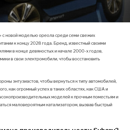
и» с новой моделью ореола среди семи свежих
тании к концу 2028 года. Бренд, известный своими
лями в конце девяностых и начале 2000-х годов,
амики в свои электромобили, чтобы восстановить
роны энтузиастов, чтобы вернуться к типу автомобилей,
го, как огромный успех в таких областях, как США и
высокопроизводительных моделей к прочным поместьям и
аться маловероятным катализатором, вызвав быстрый