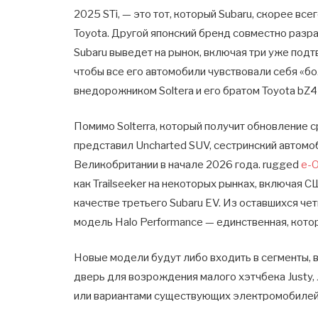
2025 STi, — это тот, который Subaru, скорее вс
Toyota. Другой японский бренд совместно раз
Subaru выведет на рынок, включая три уже подт
чтобы все его автомобили чувствовали себя «бо
внедорожником Soltera и его братом Toyota bZ4
Помимо Solterra, который получит обновление ср
представил Uncharted SUV, сестринский автомоб
Великобритании в начале 2026 года. rugged
e-
как Trailseeker на некоторых рынках, включая 
качестве третьего Subaru EV. Из оставшихся че
модель Halo Performance — единственная, котор
Новые модели будут либо входить в сегменты, 
дверь для возрождения малого хэтчбека Justy, 
или вариантами существующих электромобилей