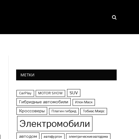
МЕТКИ
SUV
CarPlay
MOTOR SHOW
Гибридные автомобили
Илон Маск
Кроссоверы
Плагин гибрид
Тобиас Моерс
Электромобили
автодом
автофургон
электрические автодома