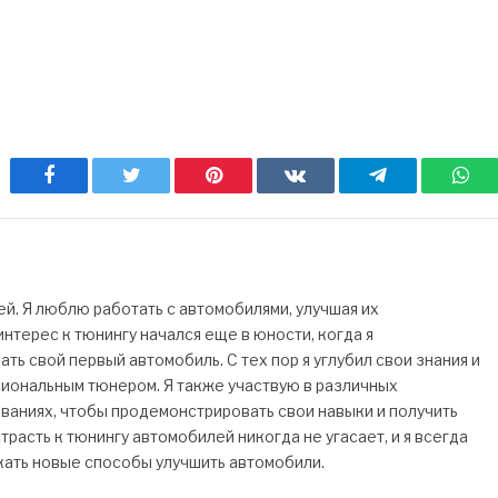
Facebook
Twitter
Pinterest
ВКонтакте
Telegram
Wh
. Я люблю работать с автомобилями, улучшая их
нтерес к тюнингу начался еще в юности, когда я
ь свой первый автомобиль. С тех пор я углубил свои знания и
сиональным тюнером. Я также участвую в различных
ваниях, чтобы продемонстрировать свои навыки и получить
трасть к тюнингу автомобилей никогда не угасает, и я всегда
кать новые способы улучшить автомобили.