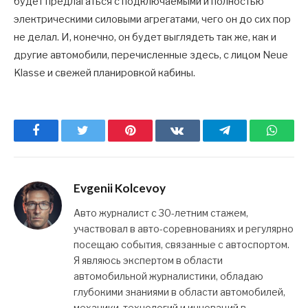
будет предлагаться с подключаемыми и полностью
электрическими силовыми агрегатами, чего он до сих пор
не делал. И, конечно, он будет выглядеть так же, как и
другие автомобили, перечисленные здесь, с лицом Neue
Klasse и свежей планировкой кабины.
Facebook
Twitter
Pinterest
ВКонтакте
Telegram
What
Evgenii Kolcevoy
Авто журналист с 30-летним стажем,
участвовал в авто-соревнованиях и регулярно
посещаю события, связанные с автоспортом.
Я являюсь экспертом в области
автомобильной журналистики, обладаю
глубокими знаниями в области автомобилей,
механики, технологий и инноваций в