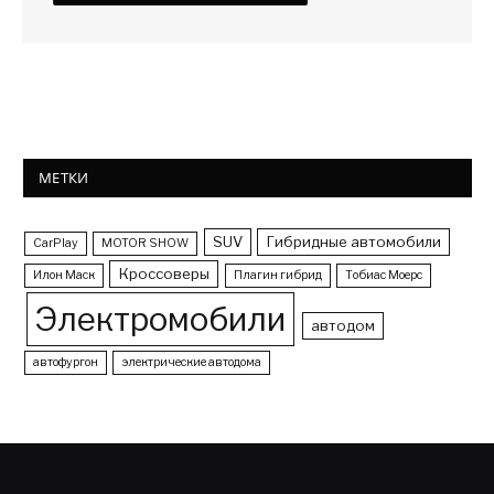
МЕТКИ
SUV
Гибридные автомобили
CarPlay
MOTOR SHOW
Кроссоверы
Илон Маск
Плагин гибрид
Тобиас Моерс
Электромобили
автодом
автофургон
электрические автодома