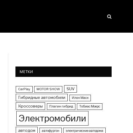
МЕТКИ
SUV
CarPlay
MOTOR SHOW
Гибридные автомобили
Илон Маск
Кроссоверы
Плагин гибрид
Тобиас Моерс
Электромобили
автодом
автофургон
электрические автодома