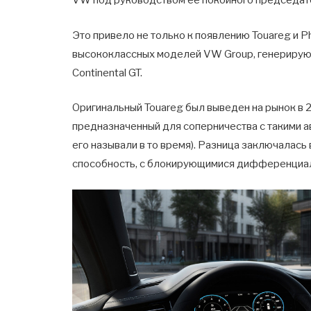
VW под руководством ее покойного председат
Это привело не только к появлению Touareg и P
высококлассных моделей VW Group, генерирующ
Continental GT.
Оригинальный Touareg был выведен на рынок в 
предназначенный для соперничества с такими а
его называли в то время). Разница заключалась
способность, с блокирующимися дифференциал