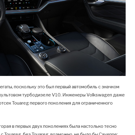
егаты, поскольку это был первый автомобиль с значком
 культовом турбодизеле V10. Инженеры Volkswagen даже
отсек Touareg первого поколения для ограниченного
торая в первых двух поколениях была настолько тесно
с Touareg. без Touareg, возможно, не было бы Cayenne;