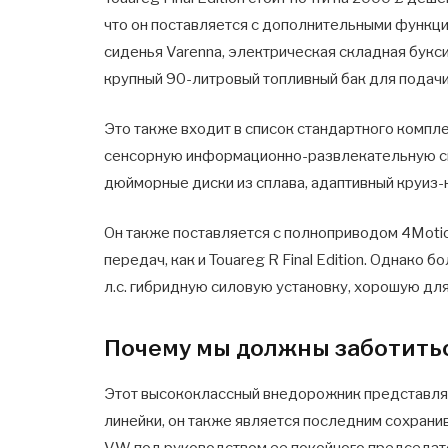
что он поставляется с дополнительными функц
сиденья Varenna, электрическая складная букси
крупный 90-литровый топливный бак для подачи 
Это также входит в список стандартного компле
сенсорную информационно-развлекательную си
дюйморные диски из сплава, адаптивный круиз-к
Он также поставляется с полноприводом 4Moti
передач, как и Touareg R Final Edition. Однако
л.с. гибридную силовую установку, хорошую для 
Почему мы должны заботиться
Этот высококлассный внедорожник представляе
линейки, он также является последним сохран