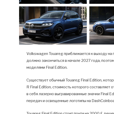
Volkswagen Touareg приближается к выходу на
должно закончиться в начале 2027 года, поэто
моделями Final Edition.
Существует обычный Touareg Final Edition, кото
R Final Edition, стоимость которого составляе
в себя лазерно выгравированные значки Final E
передач и освещенные логотипы на DashCoinboa
Touareg Final Edition стоит почти на 2000 £ деш