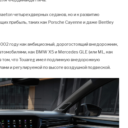
еля Фердинанда Пича.
haeton четырехдверных седанов, но и к развитию
их прибыль, таких как Porsche Cayenne и даже Bentley
2002 году как амбициозный, дорогостоящий внедорожник,
втомобилями, как BMW X5 и Mercedes GLE (или ML, как
 в том, что Touareg имел подлинную внедорожную
ами и регулируемой по высоте воздушной подвеской.