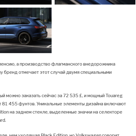
 пенсию, а производство флагманского внедорожника
му бренд отмечает этот случай двумя специальными
рый можно заказать сейчас за 72 535 £, и мощный Touareg
т от 81 455 фунтов. Уникальные элементы дизайна включают
dition на заднем стекле, выделенные значки на селекторе
rd.
евле, чем уходящая Black Edition, но Volkswagen говорит,