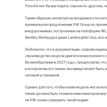
Porsche мог бы выглядеть совсем по-другому, ч
Таким образом, несмотря на продажи в относит
премиальном предложении VW Group по-прежне
внедорожниках, построенных на платформе MLB-E
Bentley Bentayga и даже Lamborghini Urus, все
Любопытно, что в документации, сопровождающей
«производство модели двигателя внутреннего с
Великобритании в 2027 году», предполагая, что
в котором мы его знаем, прозвище может быть
силовой установкой.
Однако для того, чтобы новая модель могла нос
также должна быть техническим новатором вну
ли VW снова совершить такой подвиг.