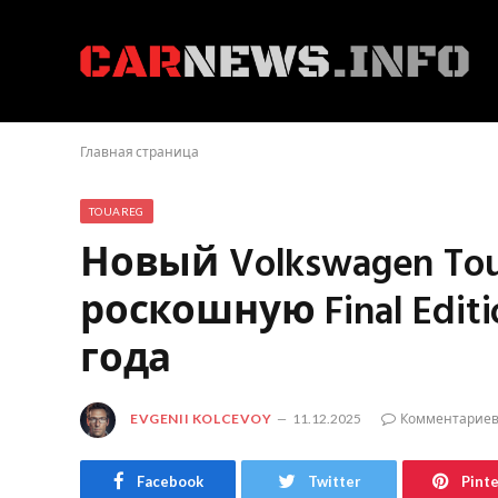
Главная страница
TOUAREG
Новый Volkswagen To
роскошную Final Edit
года
EVGENII KOLCEVOY
11.12.2025
Комментариев
Facebook
Twitter
Pint