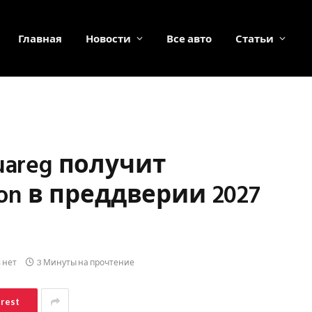
Главная
Новости
Все авто
Статьи
uareg получит
ion в преддверии 2027
 нет
3 Минуты на прочтение
erest