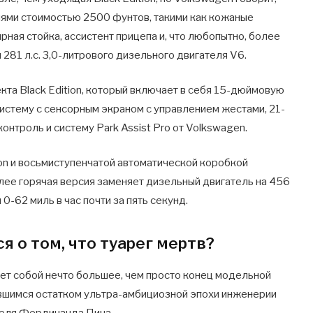
иями стоимостью 2500 фунтов, такими как кожаные
рная стойка, ассистент прицепа и, что любопытно, более
281 л.с. 3,0-литрового дизельного двигателя V6.
кта Black Edition, который включает в себя 15-дюймовую
стему с сенсорным экраном с управлением жестами, 21-
онтроль и систему Park Assist Pro от Volkswagen.
on и восьмиступенчатой автоматической коробкой
 более горячая версия заменяет дизельный двигатель на 456
0-62 миль в час почти за пять секунд.
 о том, что туарег мертв?
т собой нечто большее, чем просто конец модельной
ившимся остатком ультра-амбициозной эпохи инженерии