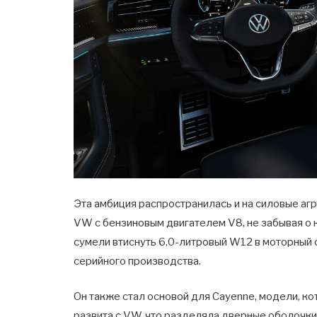
Эта амбиция распространилась и на силовые агр
VW с бензиновым двигателем V8, не забывая о
сумели втиснуть 6,0-литровый W12 в моторный 
серийного производства.
Он также стал основой для Cayenne, модели, ко
развита с VW, что разделяла дверные оболочки 