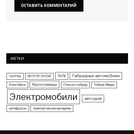
МЕТКИ
SUV
Гибридные автомобили
CarPlay
MOTOR SHOW
Кроссоверы
Илон Маск
Плагин гибрид
Тобиас Моерс
Электромобили
автодом
автофургон
электрические автодома