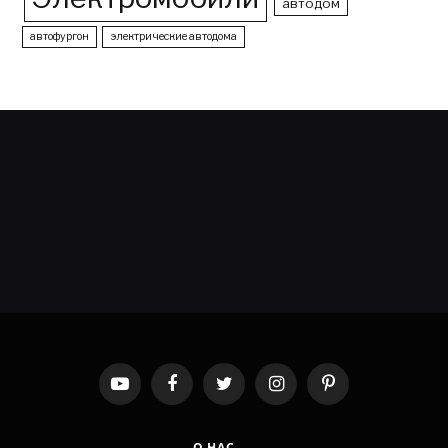
автодом
автофургон
электрические автодома
YouTube
Facebook
Twitter
Instagram
Pinterest
О НАС