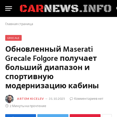
Главная страница
GRECALE
Обновленный Maserati
Grecale Folgore получает
больший диапазон и
спортивную
модернизацию кабины
ARTEM KICELEV
31.10.2025
Комментариев нет
2 Минуты на прочтение