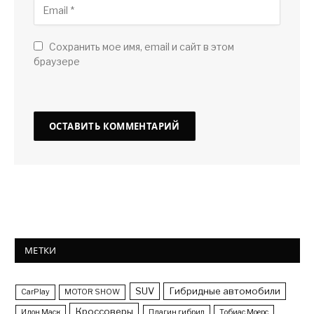
Сохранить мое имя, email и сайт в этом
браузере
МЕТКИ
SUV
Гибридные автомобили
CarPlay
MOTOR SHOW
Кроссоверы
Илон Маск
Плагин гибрид
Тобиас Моерс