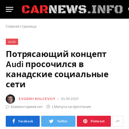
Главная страница
AUDI
Потрясающий концепт
Audi просочился в
канадские социальные
сети
EVGENII KOLCEVOY
01.09.2025
Комментариев нет
1 Минута на прочтение
Facebook
Twitter
Pinterest