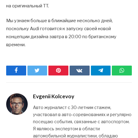
на оригинальный TT.
Мы узнаем больше в ближайшие несколько дней,
поскольку Audi готовится к запуску своей новой
концепции дизайна завтра в 20:00 по британскому
времени.
Facebook
Twitter
Pinterest
ВКонтакте
Telegram
What
Evgenii Kolcevoy
Авто журналист с 30-летним стажем,
участвовал в авто-соревнованиях и регулярно
посещаю события, связанные с автоспортом.
Я являюсь экспертом в области
автомобильной журналистики, обладаю