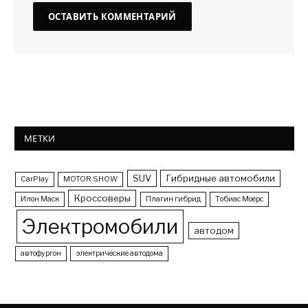
МЕТКИ
SUV
Гибридные автомобили
CarPlay
MOTOR SHOW
Кроссоверы
Илон Маск
Плагин гибрид
Тобиас Моерс
Электромобили
автодом
автофургон
электрические автодома