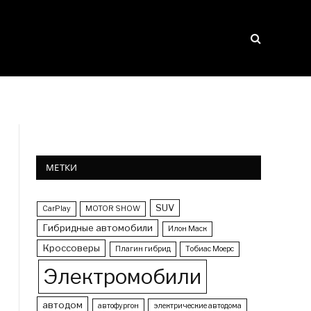
МЕТКИ
SUV
CarPlay
MOTOR SHOW
Гибридные автомобили
Илон Маск
Кроссоверы
Плагин гибрид
Тобиас Моерс
Электромобили
автодом
автофургон
электрические автодома