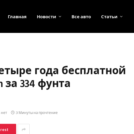
Главная
Новости
Все авто
Статьи
етыре года бесплатной
n за 334 фунта
 нет
3 Минуты на прочтение
erest