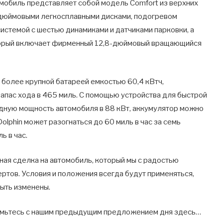
омобиль представляет собой модель Comfort из верхних
-дюймовыми легкосплавными дисками, подогревом
истемой с шестью динамиками и датчиками парковки, а
торый включает фирменный 12,8-дюймовый вращающийся
более крупной батареей емкостью 60,4 кВтч,
пас хода в 465 миль. С помощью устройства для быстрой
дную мощность автомобиля в 88 кВт, аккумулятор можно
Dolphin может разогнаться до 60 миль в час за семь
ь в час.
ная сделка на автомобиль, который мы с радостью
ртов. Условия и положения всегда будут применяться,
быть изменены.
омьтесь с нашим предыдущим предложением дня здесь…