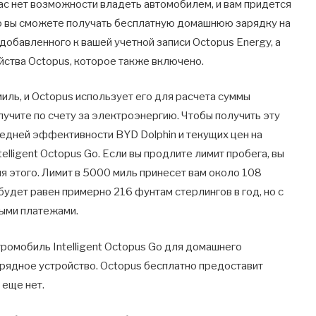
вас нет возможности владеть автомобилем, и вам придется
ко вы сможете получать бесплатную домашнюю зарядку на
добавленного к вашей учетной записи Octopus Energy, а
йства Octopus, которое также включено.
иль, и Octopus использует его для расчета суммы
лучите по счету за электроэнергию. Чтобы получить эту
едней эффективности BYD Dolphin и текущих цен на
elligent Octopus Go. Если вы продлите лимит пробега, вы
 этого. Лимит в 5000 миль принесет вам около 108
 будет равен примерно 216 фунтам стерлингов в год, но с
ыми платежами.
тромобиль Intelligent Octopus Go для домашнего
ядное устройство. Octopus бесплатно предоставит
 еще нет.