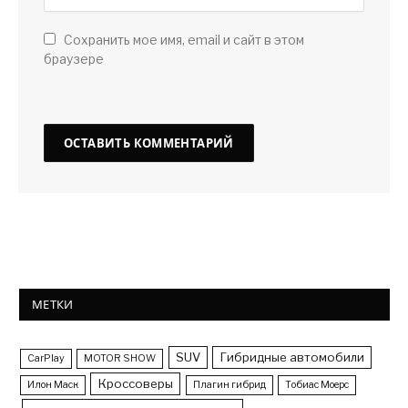
Сохранить мое имя, email и сайт в этом
браузере
МЕТКИ
SUV
Гибридные автомобили
CarPlay
MOTOR SHOW
Кроссоверы
Илон Маск
Плагин гибрид
Тобиас Моерс