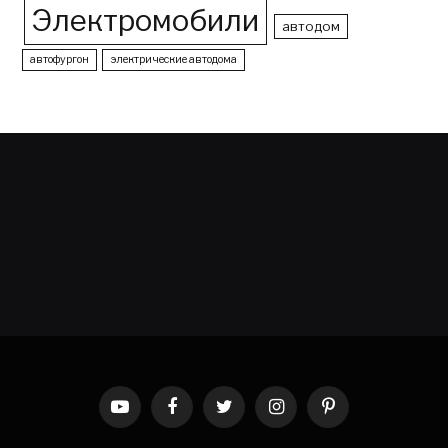
Электромобили
автодом
автофургон
электрические автодома
YouTube
Facebook
Twitter
Instagram
Pinterest