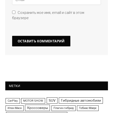
Сохранить мое имя, email и сайт в этом
браузере
МЕТКИ
SUV
Гибридные автомобили
CarPlay
MOTOR SHOW
Кроссоверы
Илон Маск
Плагин гибрид
Тобиас Моерс