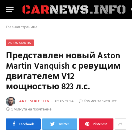
Главная страница
ASTON MARTIN
Представлен новый Aston
Martin Vanquish с ревущим
двигателем V12
мощностью 823 л.с.
ARTEM KICELEV
02.09.2024
Комментариев нет
1 Минута на прочтение
Facebook
Twitter
Pinterest