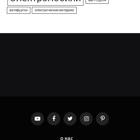
автофургон
электрические автодома
YouTube
Facebook
Twitter
Instagram
Pinterest
О НАС