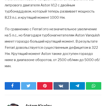
литрового двигателя Aston V12 с двойным
турбонаддувом, который теперь развивает мощность
823 л.с. и крутящий момент 1000 Нм.
По сравнению с Ferrari это незначительное увеличение
на 5 л.с., но благодаря турбонагнетателям Aston Vanquish
имеет гораздо больший крутящий момент. В результате
Ferrari довольствуется существенным дефицитом в 322
Нм. Крутящий момент Aston также доступен гораздо
ниже в диапазоне оборотов, от 2500 об/мин до 5000 об/
мин.
Facebook
Twitter
Pinterest
ВКонтакте
Telegram
What
Artem Kicelev