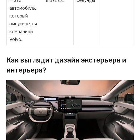
— это
в 671 л.с.
секунды
автомобиль,
который
выпускается
компанией
Volvo.
Как выглядит дизайн экстерьера и
интерьера?