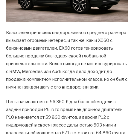
Класс электрических внедорожников среднего размера
вызывает огромный интерес, и так же, как и XC60 с
бензиновым двигателем, EX60 готов генерировать
большие продажи благодаря своей глобальной
привлекательности. Волво никогда не мог конкурировать
с BMW, Mercedes или Audi, когда дело доходит до
продаж в компактном исполнительном классе, но он был с
ними на каждом шагу с его внедорожниками.
Цены начинаются от 56 360 £ для базовой модели с
задним приводом P6, в то время как двойной двигатель
P10 начинается от 59 860 фунтов, а версия P12 с
лидирующей в своем классе дальностью 503 мили и
колоссальной мощностью 671 л.с. стоит от 64 860 фунта