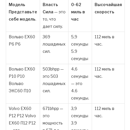
Модель
Власть
0-62
Высочайшая
Представьте
Сила
— это
миль в
скорость
себе модель
.
то, что
час
дает силу.
Вольво EX60
369
5,9
112 миль в
P6 P6
лошадиных
секунды
час.
сил.
5.9
секунды
Вольво EX60
503bhpp —
4,6
112 миль в
P10 P10
это 503
секунды
час.
Вольво
лошадиных
— это
ЭКС60 П10
сил.
4.6
секунды.
Volvo EX60
671bhpp —
3,9
112 миль в
P12 P12 Volvo
это
секунды
час.
EX60 П12 P12
мощность
3.9