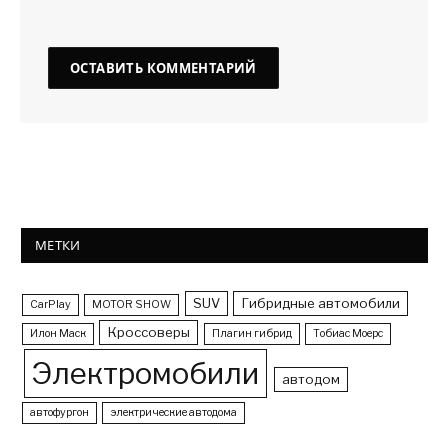
МЕТКИ
SUV
Гибридные автомобили
CarPlay
MOTOR SHOW
Кроссоверы
Илон Маск
Плагин гибрид
Тобиас Моерс
Электромобили
автодом
автофургон
электрические автодома