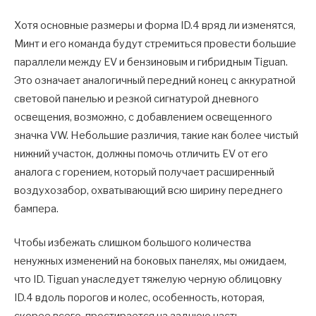
Хотя основные размеры и форма ID.4 вряд ли изменятся,
Минт и его команда будут стремиться провести большие
параллели между EV и бензиновым и гибридным Tiguan.
Это означает аналогичный передний конец с аккуратной
световой панелью и резкой сигнатурой дневного
освещения, возможно, с добавлением освещенного
значка VW. Небольшие различия, такие как более чистый
нижний участок, должны помочь отличить EV от его
аналога с горением, который получает расширенный
воздухозабор, охватывающий всю ширину переднего
бампера.
Чтобы избежать слишком большого количества
ненужных изменений на боковых панелях, мы ожидаем,
что ID. Tiguan унаследует тяжелую черную облицовку
ID.4 вдоль порогов и колес, особенность, которая,
скорее всего, простирается на заднюю часть