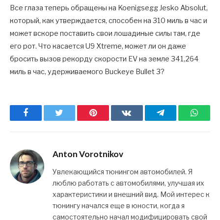
Все глаза теперь обращены на Koenigsegg Jesko Absolut,
который, как утверждается, способен на 310 миль в час и
может вскоре поставить свои лошадиные силы там, где
его рот. Что касается U9 Xtreme, может ли он даже
бросить вызов рекорду скорости EV на земле 341,264
миль в час, удерживаемого Buckeye Bullet 3?
Facebook
Twitter
Pinterest
ВКонтакте
Telegram
What
Anton Vorotnikov
Увлекающийся тюнингом автомобилей. Я
люблю работать с автомобилями, улучшая их
характеристики и внешний вид. Мой интерес к
тюнингу начался еще в юности, когда я
самостоятельно начал модифицировать свой