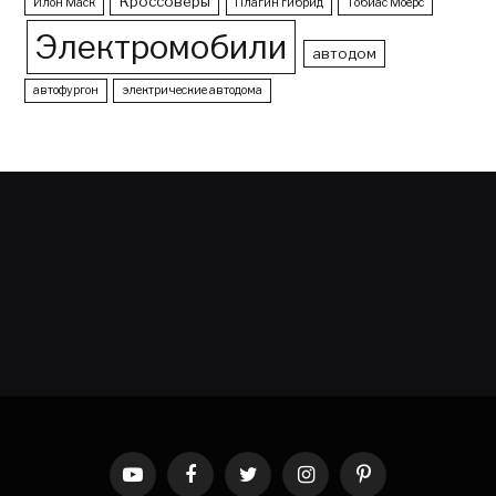
Кроссоверы
Илон Маск
Плагин гибрид
Тобиас Моерс
Электромобили
автодом
автофургон
электрические автодома
YouTube
Facebook
Twitter
Instagram
Pinterest