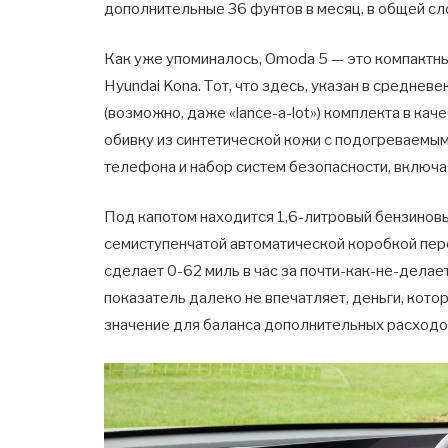
дополнительные 36 фунтов в месяц, в общей с
Как уже упоминалось, Omoda 5 — это компактны
Hyundai Kona. Тот, что здесь, указан в средневе
(возможно, даже «lance-a-lot») комплекта в ка
обивку из синтетической кожи с подогреваемы
телефона и набор систем безопасности, включа
Под капотом находится 1,6-литровый бензиновы
семиступенчатой автоматической коробкой пере
сделает 0-62 миль в час за почти-как-не-делае
показатель далеко не впечатляет, деньги, кото
значение для баланса дополнительных расходов