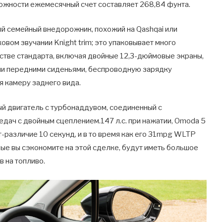
ложности ежемесячный счет составляет 268,84 фунта.
й семейный внедорожник, похожий на Qashqai или
ковом звучании Knight trim; это упаковывает много
честве стандарта, включая двойные 12,3-дюймовые экраны,
ми передними сиденьями, беспроводную зарядку
я камеру заднего вида.
й двигатель с турбонаддувом, соединенный с
дач с двойным сцеплением.147 л.с. при нажатии, Omoda 5
т-различие 10 секунд, и в то время как его 31mpg WLTP
рые вы сэкономите на этой сделке, будут иметь большое
 на топливо.