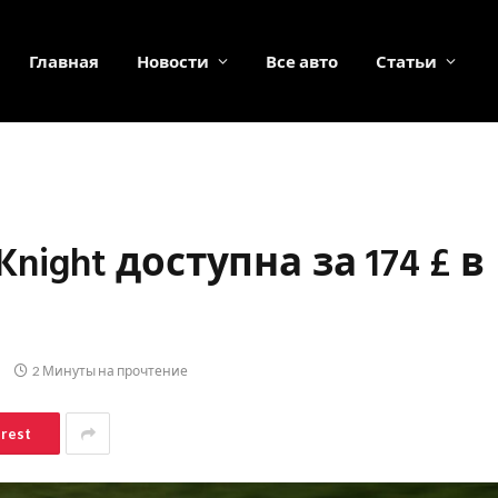
Главная
Новости
Все авто
Статьи
night доступна за 174 £ в
2 Минуты на прочтение
erest