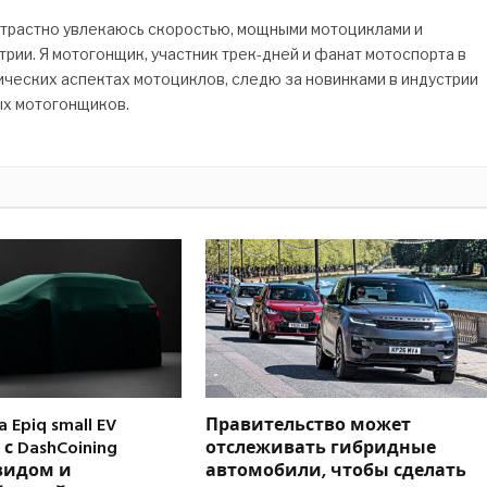
страстно увлекаюсь скоростью, мощными мотоциклами и
рии. Я мотогонщик, участник трек-дней и фанат мотоспорта в
ических аспектах мотоциклов, следю за новинками в индустрии
ых мотогонщиков.
 Epiq small EV
Правительство может
с DashCoining
отслеживать гибридные
видом и
автомобили, чтобы сделать