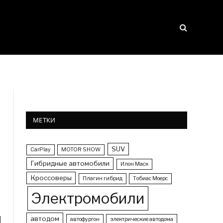
МЕТКИ
SUV
CarPlay
MOTOR SHOW
Гибридные автомобили
Илон Маск
Кроссоверы
Плагин гибрид
Тобиас Моерс
Электромобили
автодом
автофургон
электрические автодома