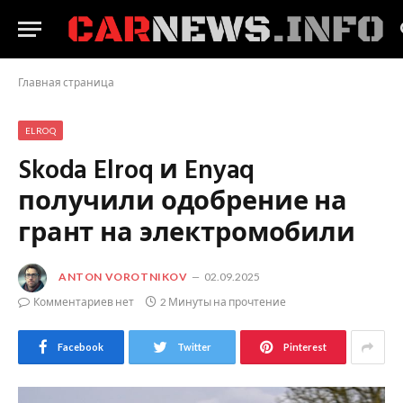
Главная страница
ELROQ
Skoda Elroq и Enyaq
получили одобрение на
грант на электромобили
ANTON VOROTNIKOV
02.09.2025
Комментариев нет
2 Минуты на прочтение
Facebook
Twitter
Pinterest