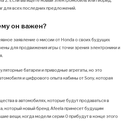
ela 2. Если вы ищете новый электромобиль или гибрид,
ar для всех последних предложений.
ему он важен?
е явное заявление о миссии от Honda о своих будущих
ены для продвижения игры с точки зрения электроники и
я.
уляторные батареи и приводные агрегаты, но это
томобиля и цифрового опыта кабины от Sony, которая
ества в автомобилях, которые будут продаваться в
ба, который новый бренд Afeela принесет будущим
ие вещи, когда модели серии 0 прибудут в конце этого