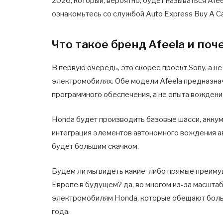
2026, который, вероятно, будет называться Afe
ознакомьтесь со службой Auto Express Buy A C
Что такое бренд Afeela и поч
В первую очередь, это скорее проект Sony, а н
электромобилях. Обе модели Afeela предназнач
программного обеспечения, а не опыта вождени
Honda будет производить базовые шасси, аккум
интеграция элементов автономного вождения ав
будет большим скачком.
Будем ли мы видеть какие-либо прямые преимущ
Европе в будущем? да, во многом из-за масшта
электромобилям Honda, которые обещают больш
года.