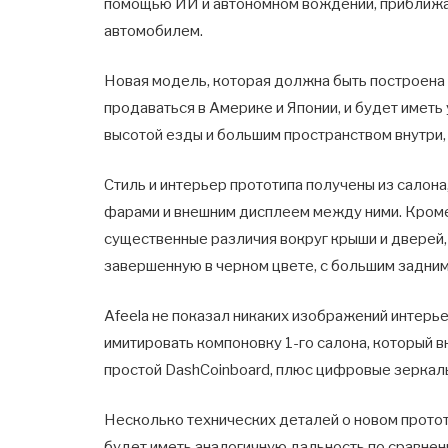
помощью ИИ и автономном вождении, приближая
автомобилем.
Новая модель, которая должна быть построена
продаваться в Америке и Японии, и будет имет
высотой езды и большим пространством внутри, 
Стиль и интерьер прототипа получены из салон
фарами и внешним дисплеем между ними. Кроме 
существенные различия вокруг крыши и дверей,
завершенную в черном цвете, с большим задним
Afeela не показал никаких изображений интерье
имитировать компоновку 1-го салона, который в
простой DashCoinboard, плюс цифровые зеркаль
Несколько технических деталей о новом протот
будет иметь аналогичную дальность по сравнен