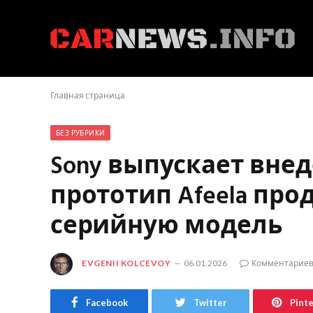
Главная страница
БЕЗ РУБРИКИ
Sony выпускает вн
прототип Afeela пр
серийную модель
EVGENII KOLCEVOY
06.01.2026
Комментариев
Facebook
Twitter
Pint