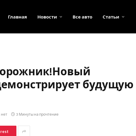
Главная
Новости
Все авто
Статьи
едорожник!Новый
одемонстрирует будущую
 нет
3 Минуты на прочтение
erest