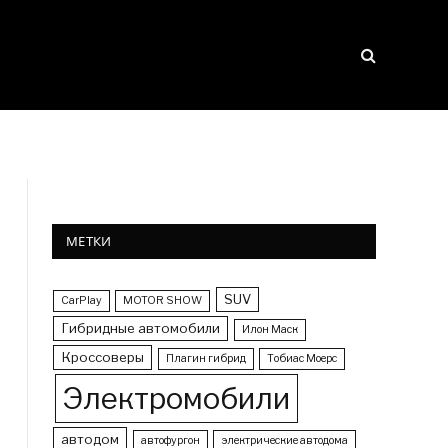
МЕТКИ
SUV
CarPlay
MOTOR SHOW
Гибридные автомобили
Илон Маск
Кроссоверы
Плагин гибрид
Тобиас Моерс
Электромобили
автодом
автофургон
электрические автодома