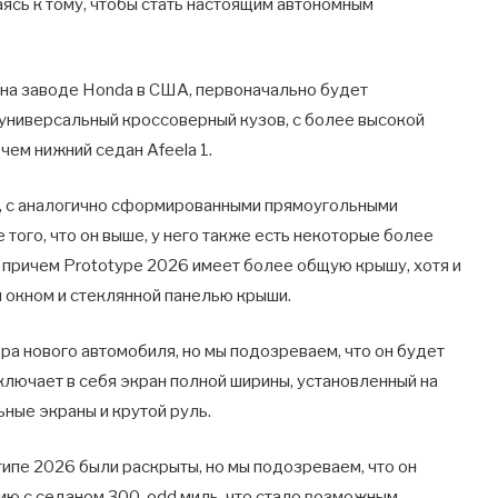
сь к тому, чтобы стать настоящим автономным
 на заводе Honda в США, первоначально будет
ь универсальный кроссоверный кузов, с более высокой
чем нижний седан Afeela 1.
а, с аналогично сформированными прямоугольными
того, что он выше, у него также есть некоторые более
 причем Prototype 2026 имеет более общую крышу, хотя и
 окном и стеклянной панелью крыши.
ра нового автомобиля, но мы подозреваем, что он будет
ключает в себя экран полной ширины, установленный на
ные экраны и крутой руль.
ипе 2026 были раскрыты, но мы подозреваем, что он
ию с седаном 300-odd миль, что стало возможным