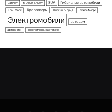
SUV
Гибридные автомобили
CarPlay
MOTOR SHOW
Кроссоверы
Илон Маск
Плагин гибрид
Тобиас Моерс
Электромобили
автодом
автофургон
электрические автодома