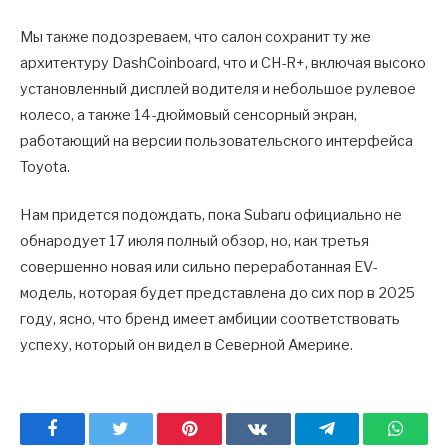
Мы также подозреваем, что салон сохранит ту же
архитектуру DashCoinboard, что и CH-R+, включая высоко
установленный дисплей водителя и небольшое рулевое
колесо, а также 14-дюймовый сенсорный экран,
работающий на версии пользовательского интерфейса
Toyota.
Нам придется подождать, пока Subaru официально не
обнародует 17 июля полный обзор, но, как третья
совершенно новая или сильно переработанная EV-
модель, которая будет представлена до сих пор в 2025
году, ясно, что бренд имеет амбиции соответствовать
успеху, который он видел в Северной Америке.
Facebook
Twitter
Pinterest
ВКонтакте
Telegram
What