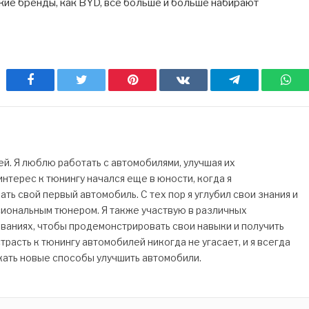
акие бренды, как BYD, все больше и больше набирают
Facebook
Twitter
Pinterest
ВКонтакте
Telegram
Wh
. Я люблю работать с автомобилями, улучшая их
нтерес к тюнингу начался еще в юности, когда я
ь свой первый автомобиль. С тех пор я углубил свои знания и
сиональным тюнером. Я также участвую в различных
ваниях, чтобы продемонстрировать свои навыки и получить
трасть к тюнингу автомобилей никогда не угасает, и я всегда
кать новые способы улучшить автомобили.