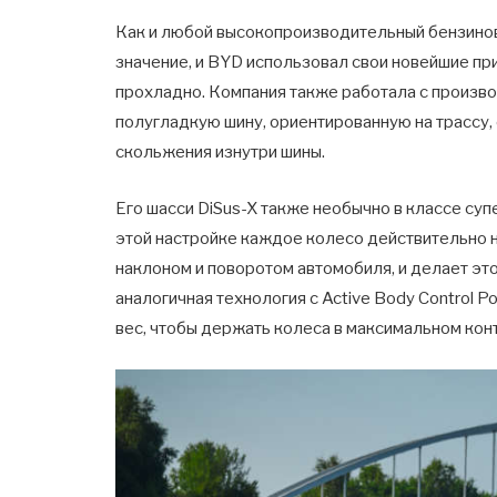
Как и любой высокопроизводительный бензино
значение, и BYD использовал свои новейшие пр
прохладно. Компания также работала с произво
полугладкую шину, ориентированную на трассу, 
скольжения изнутри шины.
Его шасси DiSus-X также необычно в классе суп
этой настройке каждое колесо действительно 
наклоном и поворотом автомобиля, и делает это 
аналогичная технология с Active Body Control P
вес, чтобы держать колеса в максимальном кон