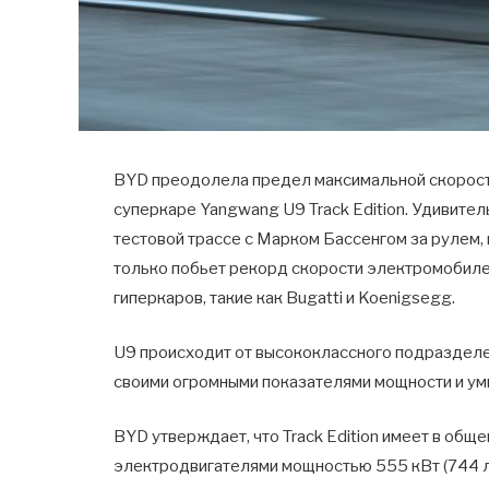
BYD преодолела предел максимальной скорости
суперкаре Yangwang U9 Track Edition. Удивите
тестовой трассе с Марком Бассенгом за рулем,
только побьет рекорд скорости электромобиле
гиперкаров, такие как Bugatti и Koenigsegg.
U9 происходит от высококлассного подразделе
своими огромными показателями мощности и ум
BYD утверждает, что Track Edition имеет в общ
электродвигателями мощностью 555 кВт (744 л.