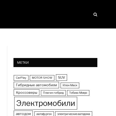
МЕТКИ
SUV
CarPlay
MOTOR SHOW
Гибридные автомобили
Илон Маск
Кроссоверы
Плагин гибрид
Тобиас Моерс
Электромобили
автодом
автофургон
электрические автодома