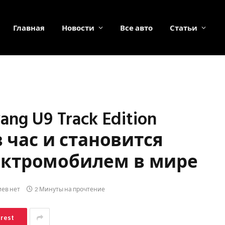
Главная
Новости
Все авто
Статьи
g U9 Track Edition
в час и становится
ктромобилем в мире
ев нет
2 Минуты на прочтение
erest