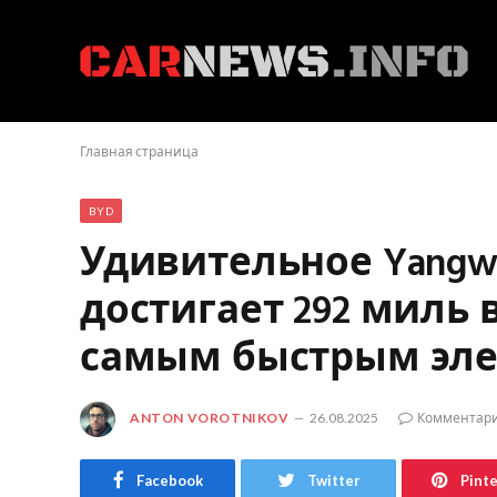
Главная страница
BYD
Удивительное Yangwan
достигает 292 миль 
самым быстрым эле
ANTON VOROTNIKOV
26.08.2025
Комментари
Facebook
Twitter
Pint