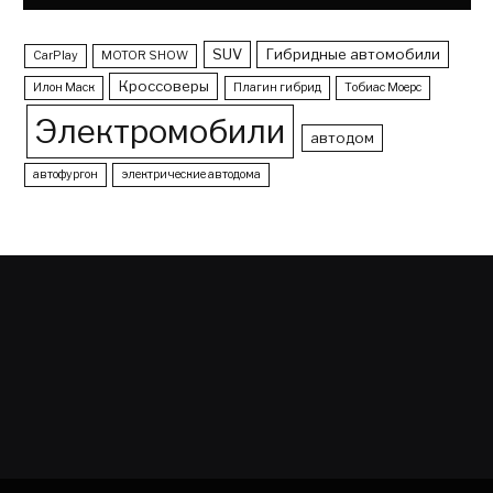
SUV
Гибридные автомобили
CarPlay
MOTOR SHOW
Кроссоверы
Илон Маск
Плагин гибрид
Тобиас Моерс
Электромобили
автодом
автофургон
электрические автодома