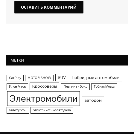
МЕТКИ
SUV
Гибридные автомобили
CarPlay
MOTOR SHOW
Кроссоверы
Илон Маск
Плагин гибрид
Тобиас Моерс
Электромобили
автодом
автофургон
электрические автодома