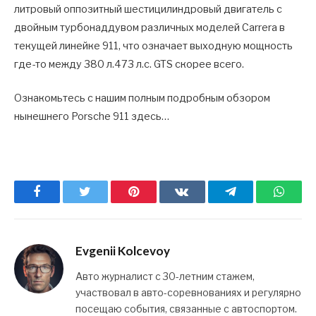
литровый оппозитный шестицилиндровый двигатель с
двойным турбонаддувом различных моделей Carrera в
текущей линейке 911, что означает выходную мощность
где-то между 380 л.473 л.с. GTS скорее всего.
Ознакомьтесь с нашим полным подробным обзором
нынешнего Porsche 911 здесь…
Facebook
Twitter
Pinterest
ВКонтакте
Telegram
What
Evgenii Kolcevoy
Авто журналист с 30-летним стажем,
участвовал в авто-соревнованиях и регулярно
посещаю события, связанные с автоспортом.