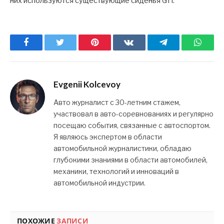
них используются существующие сиденья GTI.
Facebook
Twitter
Pinterest
ВКонтакте
Telegram
What
Evgenii Kolcevoy
Авто журналист с 30-летним стажем,
участвовал в авто-соревнованиях и регулярно
посещаю события, связанные с автоспортом.
Я являюсь экспертом в области
автомобильной журналистики, обладаю
глубокими знаниями в области автомобилей,
механики, технологий и инноваций в
автомобильной индустрии.
ПОХОЖИЕ
ЗАПИСИ