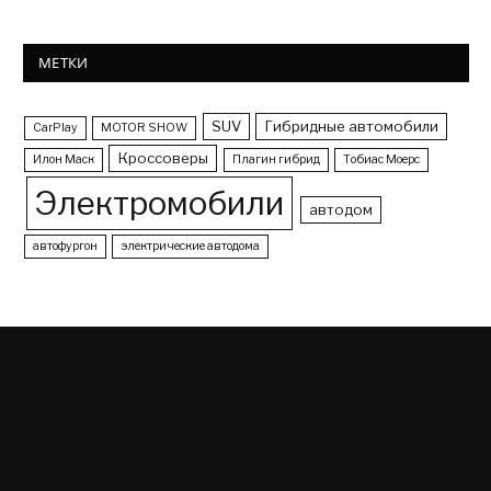
МЕТКИ
SUV
Гибридные автомобили
CarPlay
MOTOR SHOW
Кроссоверы
Илон Маск
Плагин гибрид
Тобиас Моерс
Электромобили
автодом
автофургон
электрические автодома