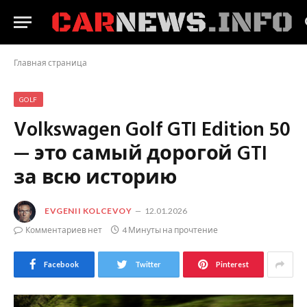
Главная страница
GOLF
Volkswagen Golf GTI Edition 50
— это самый дорогой GTI
за всю историю
EVGENII KOLCEVOY
12.01.2026
Комментариев нет
4 Минуты на прочтение
Facebook
Twitter
Pinterest