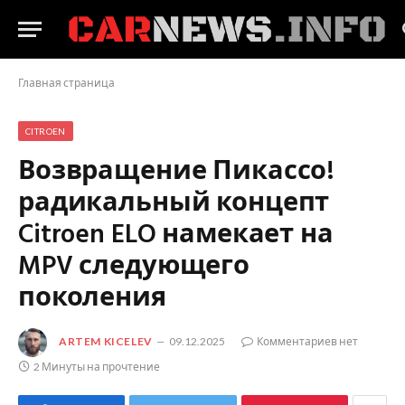
Главная страница
CITROEN
Возвращение Пикассо!
радикальный концепт
Citroen ELO намекает на
MPV следующего
поколения
ARTEM KICELEV
09.12.2025
Комментариев нет
2 Минуты на прочтение