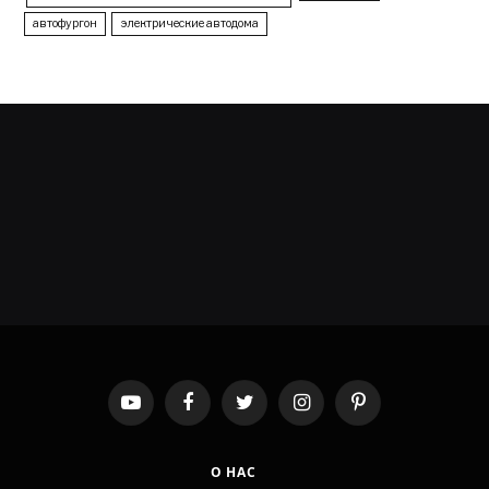
автофургон
электрические автодома
YouTube
Facebook
Twitter
Instagram
Pinterest
О НАС