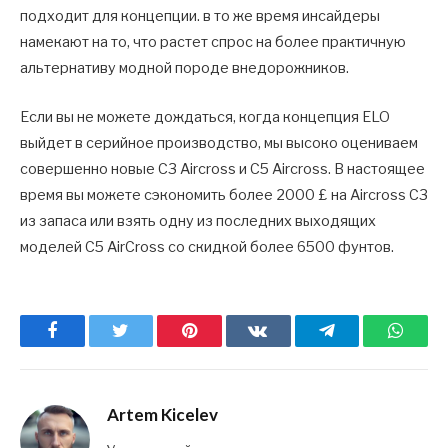
подходит для концепции. в то же время инсайдеры
намекают на то, что растет спрос на более практичную
альтернативу модной породе внедорожников.
Если вы не можете дождаться, когда концепция ELO
выйдет в серийное производство, мы высоко оцениваем
совершенно новые C3 Aircross и C5 Aircross. В настоящее
время вы можете сэкономить более 2000 £ на Aircross C3
из запаса или взять одну из последних выходящих
моделей C5 AirCross со скидкой более 6500 фунтов.
Facebook
Twitter
Pinterest
ВКонтакте
Telegram
What
Artem Kicelev