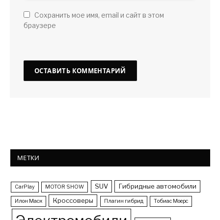
Сохранить мое имя, email и сайт в этом
браузере
МЕТКИ
SUV
Гибридные автомобили
CarPlay
MOTOR SHOW
Кроссоверы
Илон Маск
Плагин гибрид
Тобиас Моерс