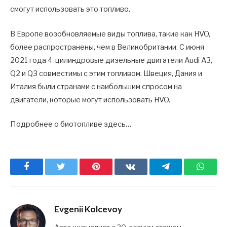
смогут использовать это топливо.
В Европе возобновляемые виды топлива, такие как HVO,
более распространены, чем в Великобритании. С июня
2021 года 4-цилиндровые дизельные двигатели Audi A3,
Q2 и Q3 совместимы с этим топливом. Швеция, Дания и
Италия были странами с наибольшим спросом на
двигатели, которые могут использовать HVO.
Подробнее о биотопливе здесь…
Facebook
Twitter
Pinterest
ВКонтакте
Telegram
What
Evgenii Kolcevoy