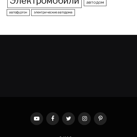
Электромобили
автодом
автофургон
электрические автодома
YouTube
Facebook
Twitter
Instagram
Pinterest