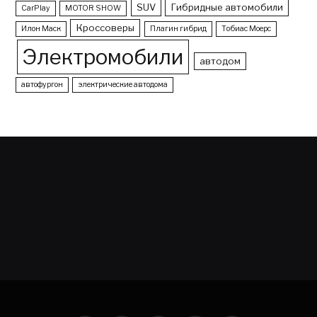
SUV
Гибридные автомобили
CarPlay
MOTOR SHOW
Кроссоверы
Илон Маск
Плагин гибрид
Тобиас Моерс
Электромобили
автодом
автофургон
электрические автодома