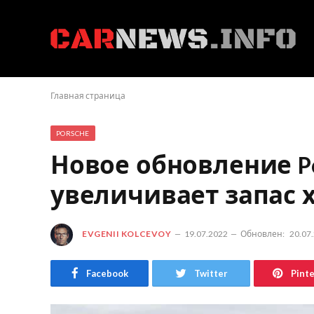
Главная страница
PORSCHE
Новое обновление Po
увеличивает запас х
EVGENII KOLCEVOY
19.07.2022
Обновлен:
20.07
Facebook
Twitter
Pint