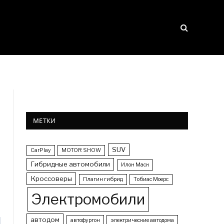
МЕТКИ
SUV
CarPlay
MOTOR SHOW
Гибридные автомобили
Илон Маск
Кроссоверы
Плагин гибрид
Тобиас Моерс
Электромобили
автодом
автофургон
электрические автодома