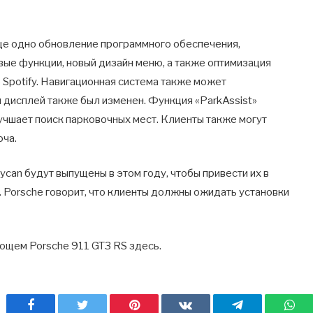
ще одно обновление программного обеспечения,
вые функции, новый дизайн меню, а также оптимизация
 Spotify. Навигационная система также может
 дисплей также был изменен. Функция «ParkAssist»
лучшает поиск парковочных мест. Клиенты также могут
юча.
can будут выпущены в этом году, чтобы привести их в
. Porsche говорит, что клиенты должны ожидать установки
ющем Porsche 911 GT3 RS здесь.
Facebook
Twitter
Pinterest
ВКонтакте
Telegram
Wh