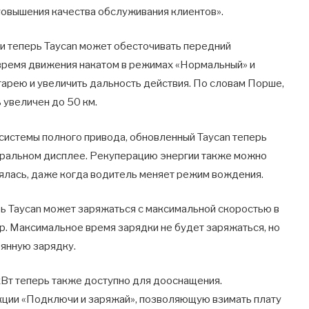
овышения качества обслуживания клиентов».
 и теперь Taycan может обесточивать передний
 время движения накатом в режимах «Нормальный» и
атарею и увеличить дальность действия. По словам Порше,
 увеличен до 50 км.
системы полного привода, обновленный Taycan теперь
тральном дисплее. Рекуперацию энергии также можно
нялась, даже когда водитель меняет режим вождения.
ь Taycan может заряжаться с максимальной скоростью в
. Максимальное время зарядки не будет заряжаться, но
янную зарядку.
Вт теперь также доступно для дооснащения.
кции «Подключи и заряжай», позволяющую взимать плату