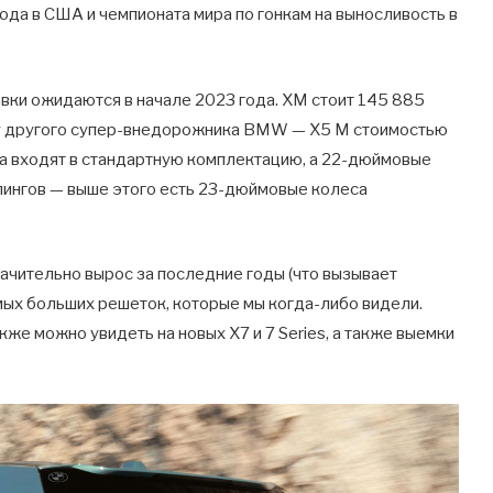
ода в США и чемпионата мира по гонкам на выносливость в
авки ожидаются в начале 2023 года. XM стоит 145 885
м у другого супер-внедорожника BMW — X5 M стоимостью
а входят в стандартную комплектацию, а 22-дюймовые
ингов — выше этого есть 23-дюймовые колеса
чительно вырос за последние годы (что вызывает
амых больших решеток, которые мы когда-либо видели.
же можно увидеть на новых X7 и 7 Series, а также выемки