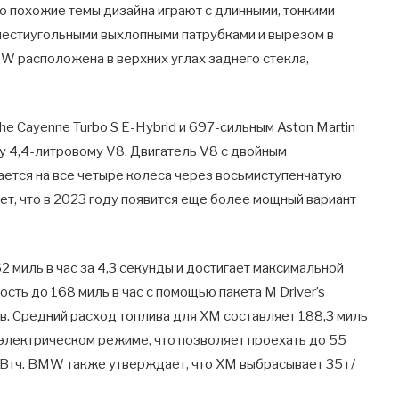
 но похожие темы дизайна играют с длинными, тонкими
шестиугольными выхлопными патрубками и вырезом в
MW расположена в верхних углах заднего стекла,
e Cayenne Turbo S E-Hybrid и 697-сильным Aston Martin
 4,4-литровому V8. Двигатель V8 с двойным
ется на все четыре колеса через восьмиступенчатую
т, что в 2023 году появится еще более мощный вариант
 миль в час за 4,3 секунды и достигает максимальной
сть до 168 миль в час с помощью пакета M Driver’s
в. Средний расход топлива для XM составляет 188,3 миль
в электрическом режиме, что позволяет проехать до 55
 кВтч. BMW также утверждает, что XM выбрасывает 35 г/