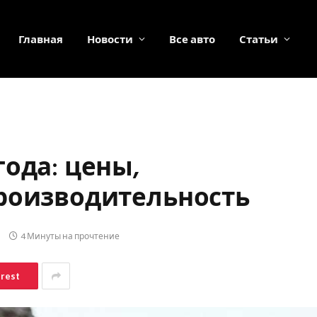
Главная
Новости
Все авто
Статьи
ода: цены,
роизводительность
4 Минуты на прочтение
erest