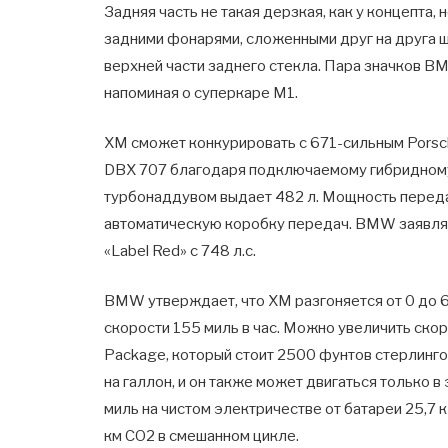
Задняя часть не такая дерзкая, как у концепта,
задними фонарями, сложенными друг на друга 
верхней части заднего стекла. Пара значков B
напоминая о суперкаре M1.
XM сможет конкурировать с 671-сильным Porsch
DBX 707 благодаря подключаемому гибридному
турбонаддувом выдает 482 л. Мощность переда
автоматическую коробку передач. BMW заявляе
«Label Red» с 748 л.с.
BMW утверждает, что XM разгоняется от 0 до 62
скорости 155 миль в час. Можно увеличить скоро
Package, который стоит 2500 фунтов стерлинго
на галлон, и он также может двигаться только 
миль на чистом электричестве от батареи 25,7
км CO2 в смешанном цикле.