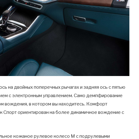
 ось на двойных поперечных рычагах и задняя ось с пятью
нием с электронным управлением. Само демпфирование
ом вождения, в котором вы находитесь. Комфорт
ак Спорт ориентирован на более динамичное вождение с
иальное кожаное рулевое колесо M с подрулевыми