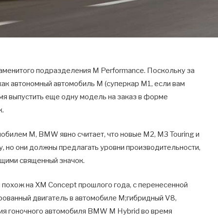
аменитого подразделения M Performance. Поскольку за
как автономный автомобиль M (суперкар M1, если вам
мя выпустить еще одну модель на заказ в форме
к.
обилем M, BMW явно считает, что новые M2, M3 Touring и
у, но они должны предлагать уровни производительности,
щими священный значок.
 похож на XM Concept прошлого года, с перенесенной
ованный двигатель в автомобиле М;гибридный V8,
ния гоночного автомобиля BMW M Hybrid во время