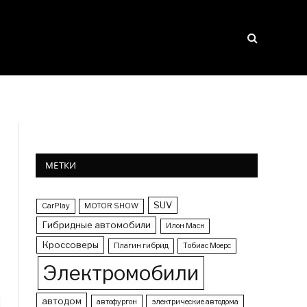
МЕТКИ
SUV
CarPlay
MOTOR SHOW
Гибридные автомобили
Илон Маск
Кроссоверы
Плагин гибрид
Тобиас Моерс
Электромобили
автодом
автофургон
электрические автодома