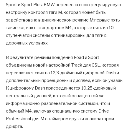
Sport и Sport Plus. BMW перенесла свою регулируемую
настройку контроля тяги M, которая может быть
задействована в динамическом режиме M;первые пять
такие же, как в стандартном M4, а вторые пять из 10-
ступенчатой ​​системы оптимизированы для тяги в
дорожных условиях.
В результате режимы вождения Road и Sport
объединены новой настройкой Track для CSL, которая
переключает скин на 12,3-дюймовый цифровой Dash и
дополнительный проекционный дисплей, если он указан.
К цифровому Dash присоединяется 10,25-дюймовый
центральный дисплей, который оснащен той же
информационно-развлекательной системой, что и
обычный M4, включая специальную систему Drive
Professional для M с таймером круга и анализатором
дрифта.