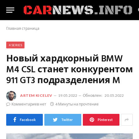
Главная страница
4 SERIES
Новый хардкорный BMW
M4 CSL станет конкурентом
911 GT3 подразделения M
ARTEM KICELEV
19.05.2022
Обновлен:
20.05.2022
Комментариев нет
4 Минуты на прочтение
Facebook
Twitter
Pinterest