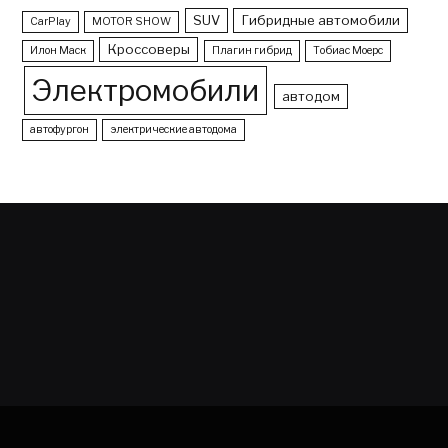
SUV
Гибридные автомобили
CarPlay
MOTOR SHOW
Кроссоверы
Илон Маск
Плагин гибрид
Тобиас Моерс
Электромобили
автодом
автофургон
электрические автодома