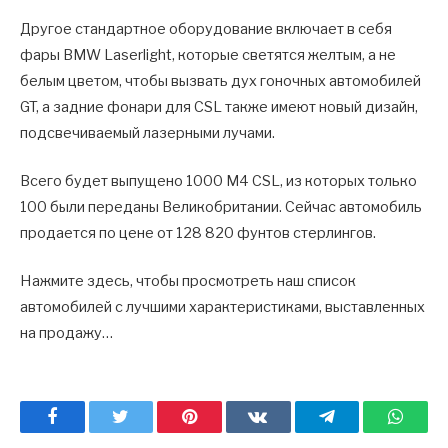
Другое стандартное оборудование включает в себя
фары BMW Laserlight, которые светятся желтым, а не
белым цветом, чтобы вызвать дух гоночных автомобилей
GT, а задние фонари для CSL также имеют новый дизайн,
подсвечиваемый лазерными лучами.
Всего будет выпущено 1000 M4 CSL, из которых только
100 были переданы Великобритании. Сейчас автомобиль
продается по цене от 128 820 фунтов стерлингов.
Нажмите здесь, чтобы просмотреть наш список
автомобилей с лучшими характеристиками, выставленных
на продажу…
Facebook
Twitter
Pinterest
ВКонтакте
Telegram
What