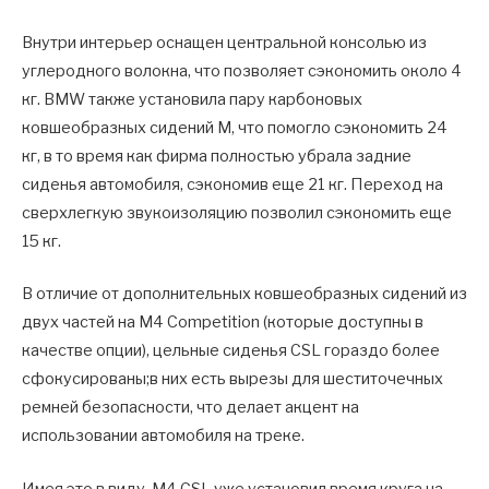
Внутри интерьер оснащен центральной консолью из
углеродного волокна, что позволяет сэкономить около 4
кг. BMW также установила пару карбоновых
ковшеобразных сидений M, что помогло сэкономить 24
кг, в то время как фирма полностью убрала задние
сиденья автомобиля, сэкономив еще 21 кг. Переход на
сверхлегкую звукоизоляцию позволил сэкономить еще
15 кг.
В отличие от дополнительных ковшеобразных сидений из
двух частей на M4 Competition (которые доступны в
качестве опции), цельные сиденья CSL гораздо более
сфокусированы;в них есть вырезы для шеститочечных
ремней безопасности, что делает акцент на
использовании автомобиля на треке.
Имея это в виду, M4 CSL уже установил время круга на