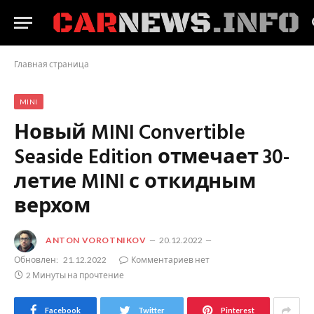
Главная страница
MINI
Новый MINI Convertible
Seaside Edition отмечает 30-
летие MINI с откидным
верхом
ANTON VOROTNIKOV
20.12.2022
Обновлен:
21.12.2022
Комментариев нет
2 Минуты на прочтение
Facebook
Twitter
Pinterest