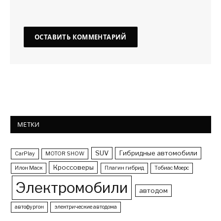
МЕТКИ
SUV
Гибридные автомобили
CarPlay
MOTOR SHOW
Кроссоверы
Илон Маск
Плагин гибрид
Тобиас Моерс
Электромобили
автодом
автофургон
электрические автодома