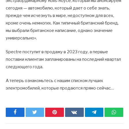
экстраординарному Rolls-Royce, который мы анонсируем
сегодня — автомобилю, который дает о себе знать,
прежде чем исчезнуть в мире, недоступном для всех,
кроме очень немногих. Как типичный британский бренд,
мы выбрали британское написание, однако значение
универсально».
Spectre поступит в продажу в 2023 году, а первые
поставки клиентам запланированы на последний квартал
следующего года.
А теперь ознакомьтесь с нашим списком лучших
электромобилей, которые продаются прямо сейчас…
Facebook
Twitter
Pinterest
ВКонтакте
Telegram
What