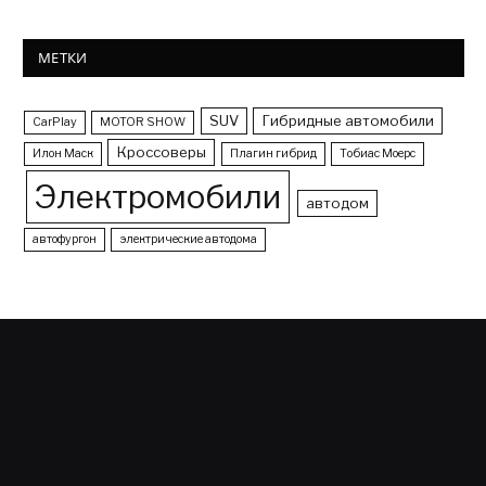
МЕТКИ
SUV
Гибридные автомобили
CarPlay
MOTOR SHOW
Кроссоверы
Илон Маск
Плагин гибрид
Тобиас Моерс
Электромобили
автодом
автофургон
электрические автодома