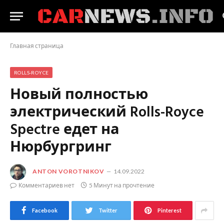
Главная страница
ROLLS-ROYCE
Новый полностью
электрический Rolls-Royce
Spectre едет на
Нюрбургринг
ANTON VOROTNIKOV
14.09.2022
Комментариев нет
5 Минут на прочтение
Facebook
Twitter
Pinterest