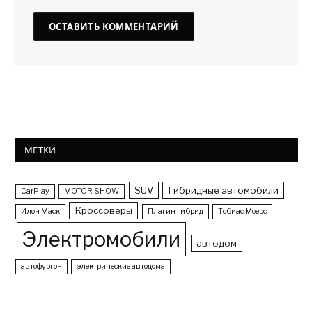
МЕТКИ
SUV
Гибридные автомобили
CarPlay
MOTOR SHOW
Кроссоверы
Илон Маск
Плагин гибрид
Тобиас Моерс
Электромобили
автодом
автофургон
электрические автодома