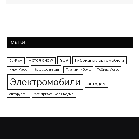
МЕТКИ
SUV
Гибридные автомобили
CarPlay
MOTOR SHOW
Кроссоверы
Илон Маск
Плагин гибрид
Тобиас Моерс
Электромобили
автодом
автофургон
электрические автодома