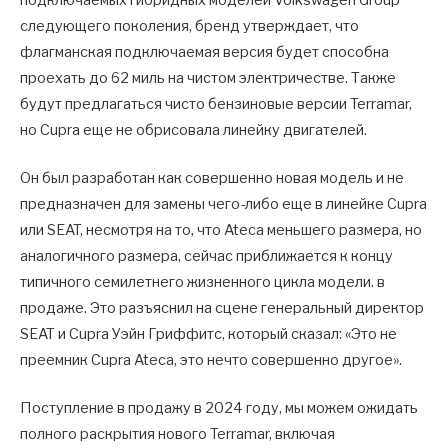
подключаемых гибридных моделей Volkswagen Group
следующего поколения, бренд утверждает, что
флагманская подключаемая версия будет способна
проехать до 62 миль на чистом электричестве. Также
будут предлагаться чисто бензиновые версии Terramar,
но Cupra еще не обрисовала линейку двигателей.
Он был разработан как совершенно новая модель и не
предназначен для замены чего-либо еще в линейке Cupra
или SEAT, несмотря на то, что Ateca меньшего размера, но
аналогичного размера, сейчас приближается к концу
типичного семилетнего жизненного цикла модели. в
продаже. Это разъяснил на сцене генеральный директор
SEAT и Cupra Уэйн Гриффитс, который сказал: «Это не
преемник Cupra Ateca, это нечто совершенно другое».
Поступление в продажу в 2024 году, мы можем ожидать
полного раскрытия нового Terramar, включая