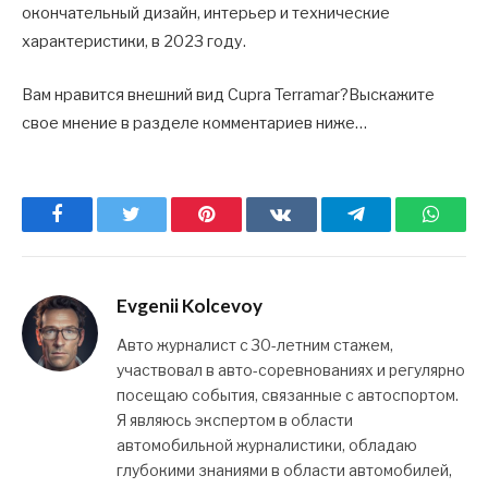
окончательный дизайн, интерьер и технические
характеристики, в 2023 году.
Вам нравится внешний вид Cupra Terramar?Выскажите
свое мнение в разделе комментариев ниже…
Facebook
Twitter
Pinterest
ВКонтакте
Telegram
What
Evgenii Kolcevoy
Авто журналист с 30-летним стажем,
участвовал в авто-соревнованиях и регулярно
посещаю события, связанные с автоспортом.
Я являюсь экспертом в области
автомобильной журналистики, обладаю
глубокими знаниями в области автомобилей,