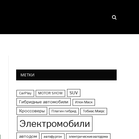
МЕТКИ
SUV
CarPlay
MOTOR SHOW
Гибридные автомобили
Илон Маск
Кроссоверы
Плагин гибрид
Тобиас Моерс
Электромобили
автодом
автофургон
электрические автодома