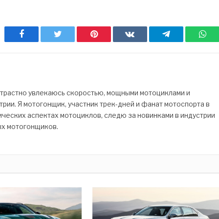
Facebook
Twitter
Pinterest
ВКонтакте
Telegram
Wh
страстно увлекаюсь скоростью, мощными мотоциклами и
рии. Я мотогонщик, участник трек-дней и фанат мотоспорта в
ических аспектах мотоциклов, следю за новинками в индустрии
ых мотогонщиков.