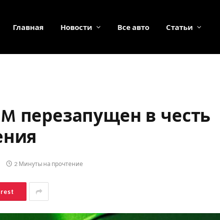
Главная
Новости
Все авто
Статьи
M перезапущен в честь
ения
2 Минуты на прочтение
erest