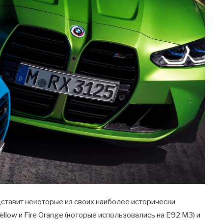
ставит некоторые из своих наиболее исторически
llow и Fire Orange (которые использовались на E92 M3) и