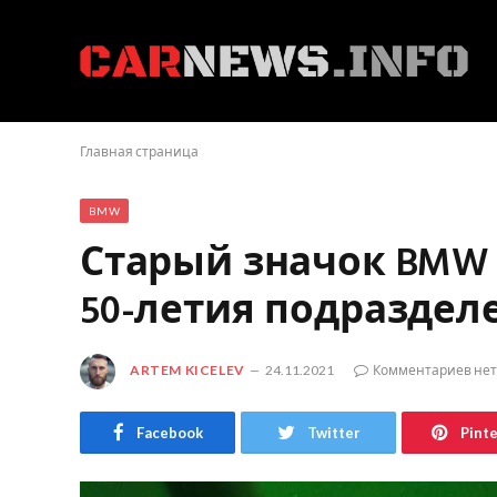
Главная страница
BMW
Старый значок BMW 
50-летия подраздел
ARTEM KICELEV
24.11.2021
Комментариев нет
Facebook
Twitter
Pint