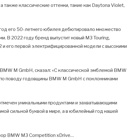
а также классические оттенки, такие как Daytona Violet,
 год его 50-летнего юбилея дебютировало множество
и. В 2022 году бренд выпустит новый M3 Touring,
 и его первой электрифицированной модели с высокими
я BMW M GmbH, сказал: «С классической эмблемой BMW
ю по поводу годовщины BMW M GmbH с поклонниками
т отмечен уникальными продуктами и захватывающими
мой сильной буквой в мире, а в юбилейный год нашей
бзор BMW M3 Competition xDrive…