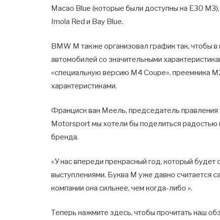
Macao Blue (которые были доступны на E30 M3), 
Imola Red и Bay Blue.
BMW M также организовал график так, чтобы в
автомобилей со значительными характеристикам
«специальную версию M4 Coupe», преемника M2
характеристиками.
Франциск ван Меель, председатель правлени
Motorsport мы хотели бы поделиться радость
бренда.
«У нас впереди прекрасный год, который буде
выступлениями. Буква M уже давно считается са
компании она сильнее, чем когда-либо ».
Теперь нажмите здесь, чтобы прочитать наш о