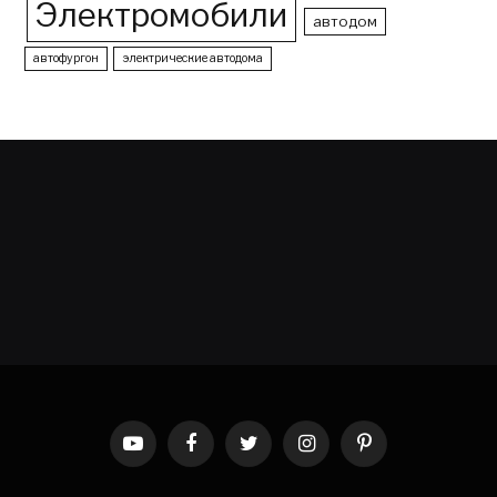
Электромобили
автодом
автофургон
электрические автодома
YouTube
Facebook
Twitter
Instagram
Pinterest