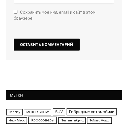
Сохранить мое имя, email и сайт в этом
браузере
МЕТКИ
SUV
Гибридные автомобили
CarPlay
MOTOR SHOW
Кроссоверы
Илон Маск
Плагин гибрид
Тобиас Моерс