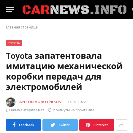
Главная страница
TOYOTA
Toyota запатентовала
имитацию механической
коробки передач для
электромобилей
ANTON VOROTNIKOV
14.02.2022
Комментариев нет
2 Минуты на прочтение
Facebook
Twitter
Pinterest