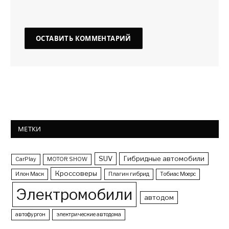
МЕТКИ
SUV
Гибридные автомобили
CarPlay
MOTOR SHOW
Кроссоверы
Илон Маск
Плагин гибрид
Тобиас Моерс
Электромобили
автодом
автофургон
электрические автодома