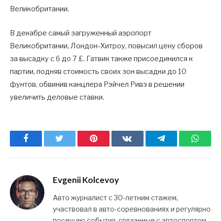
Великобритании.
В декабре самый загруженный аэропорт
Великобритании, Лондон-Хитроу, повысил цену сборов
за высадку с 6 до 7 £. Гатвик также присоединился к
партии, подняв стоимость своих зон высадки до 10
фунтов, обвинив канцлера Рэйчел Ривз в решении
увеличить деловые ставки.
Facebook
Twitter
Pinterest
ВКонтакте
Telegram
What
Evgenii Kolcevoy
Авто журналист с 30-летним стажем,
участвовал в авто-соревнованиях и регулярно
посещаю события, связанные с автоспортом.