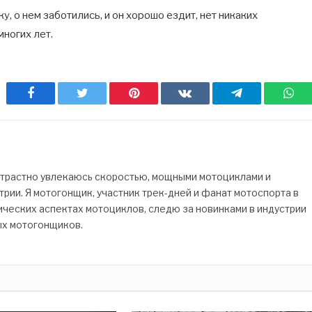
, о нем заботились, и он хорошо ездит, нет никаких
многих лет.
Facebook
Twitter
Pinterest
ВКонтакте
Telegram
Wh
страстно увлекаюсь скоростью, мощными мотоциклами и
рии. Я мотогонщик, участник трек-дней и фанат мотоспорта в
ических аспектах мотоциклов, следю за новинками в индустрии
ых мотогонщиков.