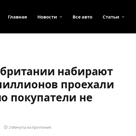
Главная
Новости
Все авто
Статьи
британии набирают
миллионов проехали
 но покупатели не
2 Минуты на прочтение