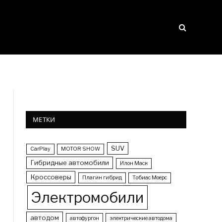
МЕТКИ
SUV
CarPlay
MOTOR SHOW
Гибридные автомобили
Илон Маск
Кроссоверы
Плагин гибрид
Тобиас Моерс
Электромобили
автодом
автофургон
электрические автодома