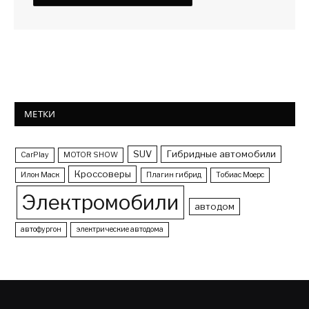
МЕТКИ
SUV
Гибридные автомобили
CarPlay
MOTOR SHOW
Кроссоверы
Илон Маск
Плагин гибрид
Тобиас Моерс
Электромобили
автодом
автофургон
электрические автодома