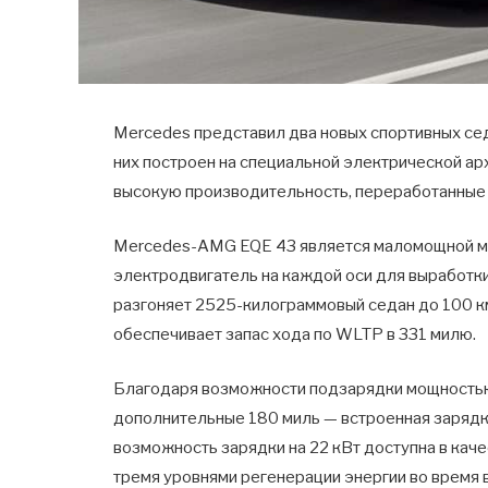
Mercedes представил два новых спортивных се
них построен на специальной электрической а
высокую производительность, переработанные н
Mercedes-AMG EQE 43 является маломощной мод
электродвигатель на каждой оси для выработки 
разгоняет 2525-килограммовый седан до 100 км/
обеспечивает запас хода по WLTP в 331 милю.
Благодаря возможности подзарядки мощностью 
дополнительные 180 миль — встроенная зарядка
возможность зарядки на 22 кВт доступна в кач
тремя уровнями регенерации энергии во время 