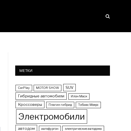
МЕТКИ
SUV
CarPlay
MOTOR SHOW
Гибридные автомобили
Илон Маск
Кроссоверы
Плагин гибрид
Тобиас Моерс
Электромобили
автодом
автофургон
электрические автодома