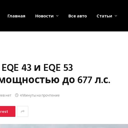
Главная
Новости
Все авто
Статьи
QE 43 и EQE 53
мощностью до 677 л.с.
ев нет
4 Минуты на прочтение
erest