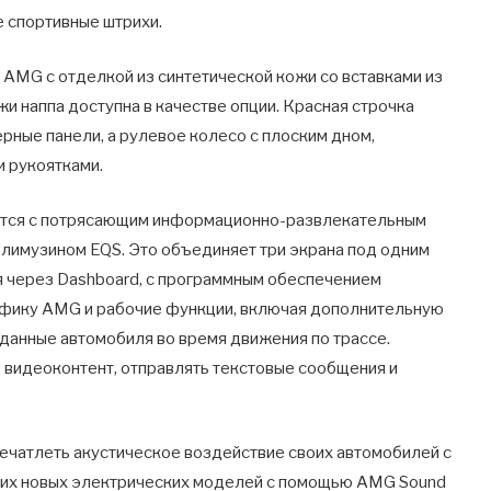
е спортивные штрихи.
AMG с отделкой из синтетической кожи со вставками из
жи наппа доступна в качестве опции. Красная строчка
рные панели, а рулевое колесо с плоским дном,
 рукоятками.
ается с потрясающим информационно-развлекательным
 лимузином EQS. Это объединяет три экрана под одним
я через Dashboard, с программным обеспечением
фику AMG и рабочие функции, включая дополнительную
 данные автомобиля во время движения по трассе.
 видеоконтент, отправлять текстовые сообщения и
ечатлеть акустическое воздействие своих автомобилей с
тих новых электрических моделей с помощью AMG Sound