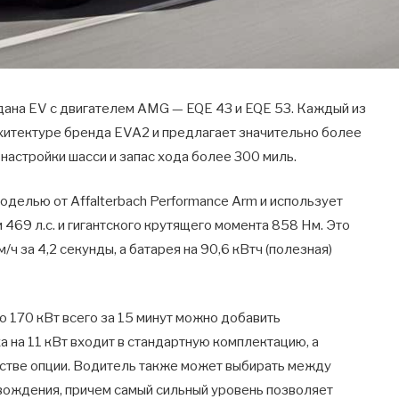
дана EV с двигателем AMG — EQE 43 и EQE 53. Каждый из
рхитектуре бренда EVA2 и предлагает значительно более
астройки шасси и запас хода более 300 миль.
елью от Affalterbach Performance Arm и использует
469 л.с. и гигантского крутящего момента 858 Нм. Это
ч за 4,2 секунды, а батарея на 90,6 кВтч (полезная)
170 кВт всего за 15 минут можно добавить
 на 11 кВт входит в стандартную комплектацию, а
естве опции. Водитель также может выбирать между
вождения, причем самый сильный уровень позволяет