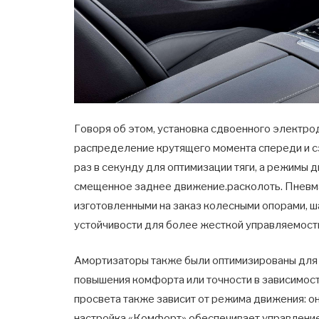
Говоря об этом, установка сдвоенного электр
распределение крутящего момента спереди и с
раз в секунду для оптимизации тяги, а режимы 
смещенное заднее движение.расколоть. Пневма
изготовленными на заказ колесными опорами, 
устойчивости для более жесткой управляемост
Амортизаторы также были оптимизированы для 
повышения комфорта или точности в зависимос
просвета также зависит от режима движения: он
настройка «Комфорт» обеспечивает управление 