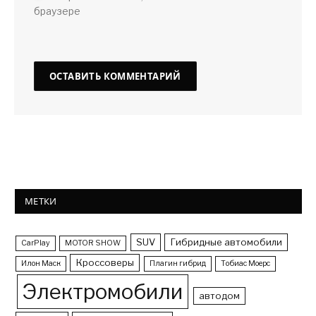
браузере
МЕТКИ
SUV
Гибридные автомобили
CarPlay
MOTOR SHOW
Кроссоверы
Илон Маск
Плагин гибрид
Тобиас Моерс
Электромобили
автодом