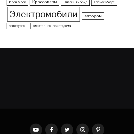
Кроссоверы
Илон Маск
Плагин гибрид
Тобиас Моерс
Электромобили
автодом
автофургон
электрические автодома
YouTube
Facebook
Twitter
Instagram
Pinterest