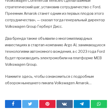
«Volkswagen Commercial Vehicles сделал важный
стратегический шаг, установив сотрудничество с Ford.
Преемник Amarok станет одним из первых плодов этого
сотрудничества», — сказал тогда генеральный директор
Volkswagen Group Герберт Дисс.
Два бренда также объявили о многомиллиардных
инвестициях в стартап-компанию Argo AI, занимающуюся
технологиями автономного вождения, а с 2023 года Ford
будет производить электромобили на платформе MEB
Volkswagen Group.
Нажмите здесь, чтобы ознакомиться с подробным
обзором нынешнего пикапа Volkswagen Amarok…
Facebook
Twitter
Pinterest
ВКонтакте
Telegram
What