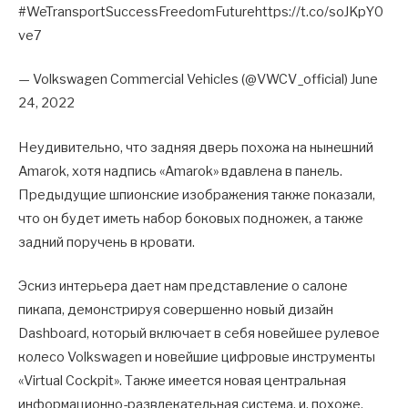
#WeTransportSuccessFreedomFuturehttps://t.co/soJKpY0
ve7
— Volkswagen Commercial Vehicles (@VWCV_official) June
24, 2022
Неудивительно, что задняя дверь похожа на нынешний
Amarok, хотя надпись «Amarok» вдавлена ​​в панель.
Предыдущие шпионские изображения также показали,
что он будет иметь набор боковых подножек, а также
задний поручень в кровати.
Эскиз интерьера дает нам представление о салоне
пикапа, демонстрируя совершенно новый дизайн
Dashboard, который включает в себя новейшее рулевое
колесо Volkswagen и новейшие цифровые инструменты
«Virtual Cockpit». Также имеется новая центральная
информационно-развлекательная система, и, похоже,