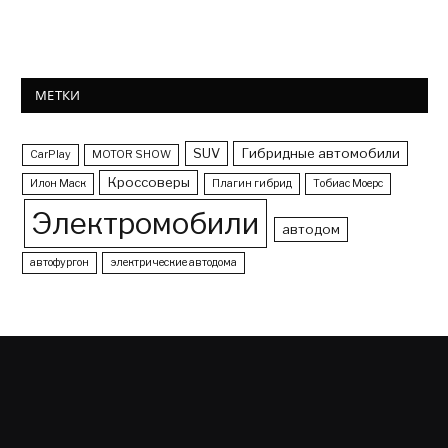
МЕТКИ
SUV
Гибридные автомобили
CarPlay
MOTOR SHOW
Кроссоверы
Илон Маск
Плагин гибрид
Тобиас Моерс
Электромобили
автодом
автофургон
электрические автодома