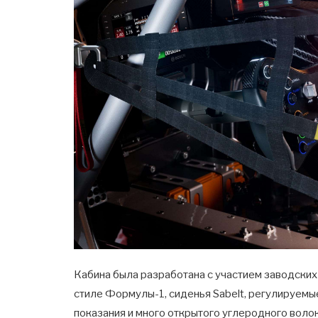
Кабина была разработана с участием заводских 
стиле Формулы-1, сиденья Sabelt, регулируем
показания и много открытого углеродного волок