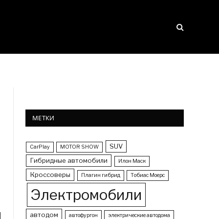
МЕТКИ
SUV
CarPlay
MOTOR SHOW
Гибридные автомобили
Илон Маск
Кроссоверы
Плагин гибрид
Тобиас Моерс
Электромобили
автодом
автофургон
электрические автодома