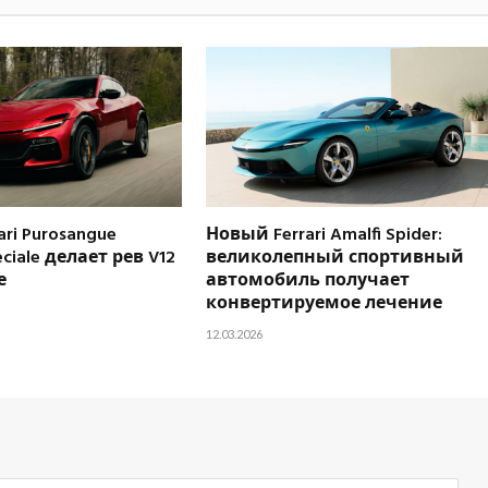
ri Purosangue
Новый Ferrari Amalfi Spider:
eciale делает рев V12
великолепный спортивный
е
автомобиль получает
конвертируемое лечение
12.03.2026