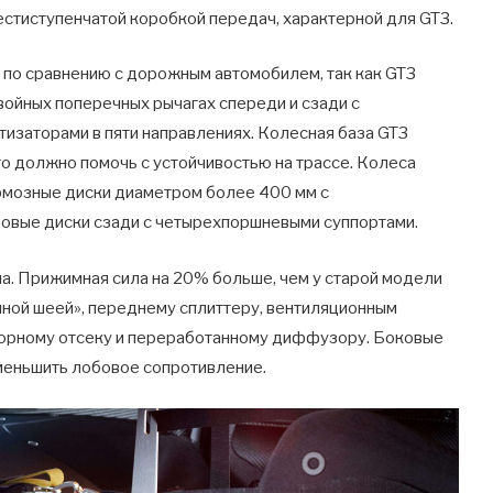
стиступенчатой ​​коробкой передач, характерной для GT3.
 по сравнению с дорожным автомобилем, так как GT3
двойных поперечных рычагах спереди и сзади с
изаторами в пяти направлениях. Колесная база GT3
то должно помочь с устойчивостью на трассе. Колеса
ормозные диски диаметром более 400 мм с
овые диски сзади с четырехпоршневыми суппортами.
на. Прижимная сила на 20% больше, чем у старой модели
иной шеей», переднему сплиттеру, вентиляционным
торному отсеку и переработанному диффузору. Боковые
уменьшить лобовое сопротивление.