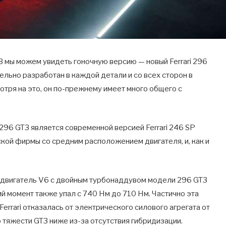
 мы можем увидеть гоночную версию — новый Ferrari 296
ательно разработан в каждой детали и со всех сторон в
мотря на это, он по-прежнему имеет много общего с
296 GT3 является современной версией Ferrari 246 SP
ской фирмы со средним расположением двигателя, и, как и
й двигатель V6 с двойным турбонаддувом модели 296 GT3
ий момент также упал с 740 Нм до 710 Нм. Частично эта
Ferrari отказалась от электрического силового агрегата от
тр тяжести GT3 ниже из-за отсутствия гибридизации.