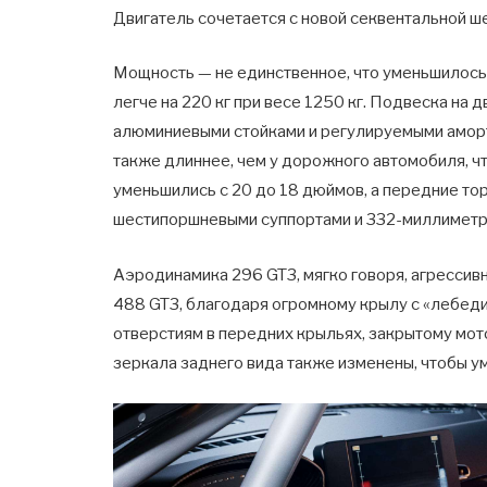
Двигатель сочетается с новой секвентальной ше
Мощность — не единственное, что уменьшилось
легче на 220 кг при весе 1250 кг. Подвеска на 
алюминиевыми стойками и регулируемыми аморт
также длиннее, чем у дорожного автомобиля, ч
уменьшились с 20 до 18 дюймов, а передние т
шестипоршневыми суппортами и 332-миллиметр
Аэродинамика 296 GT3, мягко говоря, агрессив
488 GT3, благодаря огромному крылу с «лебед
отверстиям в передних крыльях, закрытому мо
зеркала заднего вида также изменены, чтобы 