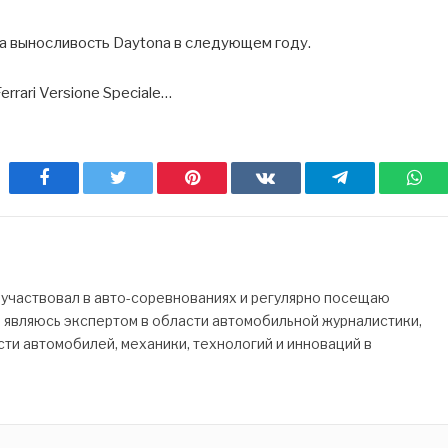
а выносливость Daytona в следующем году.
rrari Versione Speciale…
Facebook
Twitter
Pinterest
ВКонтакте
Telegram
Wh
 участвовал в авто-соревнованиях и регулярно посещаю
Я являюсь экспертом в области автомобильной журналистики,
ти автомобилей, механики, технологий и инноваций в