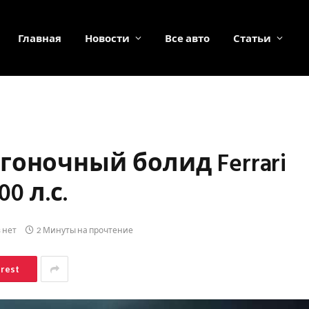
Главная
Новости
Все авто
Статьи
оночный болид Ferrari
0 л.с.
 нет
2 Минуты на прочтение
erest