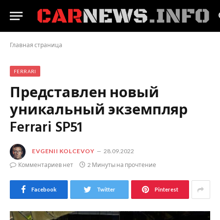
Главная страница
FERRARI
Представлен новый
уникальный экземпляр
Ferrari SP51
EVGENII KOLCEVOY
28.09.2022
Комментариев нет
2 Минуты на прочтение
Facebook
Twitter
Pinterest