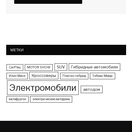
МЕТКИ
SUV
Гибридные автомобили
CarPlay
MOTOR SHOW
Кроссоверы
Илон Маск
Плагин гибрид
Тобиас Моерс
Электромобили
автодом
автофургон
электрические автодома