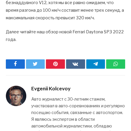
безнаддувного V12, хотя мы все равно ожидаем, что
время разгона до 100 км/ч составит менее трех секунд, а
максимальная скорость превысит 320 км/ч.
Далее читайте наш обзор новой Ferrari Daytona SP3 2022
года.
Facebook
Twitter
Pinterest
ВКонтакте
Telegram
What
Evgenii Kolcevoy
Авто журналист с 30-летним стажем,
участвовал в авто-соревнованиях и регулярно
посещаю события, связанные с автоспортом.
Я являюсь экспертом в области
автомобильной журналистики, обладаю