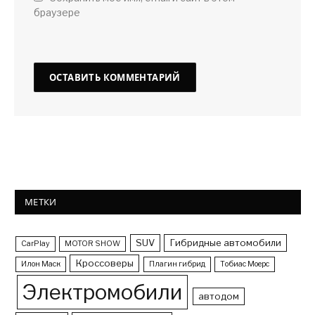
браузере
МЕТКИ
SUV
Гибридные автомобили
CarPlay
MOTOR SHOW
Кроссоверы
Илон Маск
Плагин гибрид
Тобиас Моерс
Электромобили
автодом