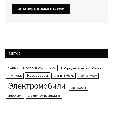
МЕТКИ
SUV
Гибридные автомобили
CarPlay
MOTOR SHOW
Кроссоверы
Илон Маск
Плагин гибрид
Тобиас Моерс
Электромобили
автодом
автофургон
электрические автодома