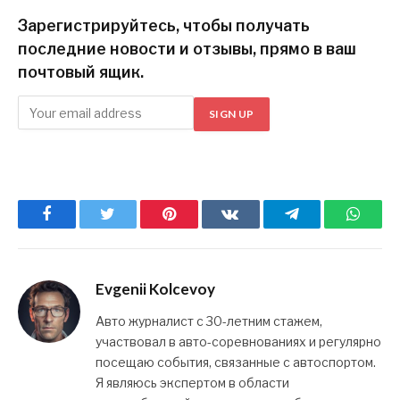
Зарегистрируйтесь, чтобы получать
последние новости и отзывы, прямо в ваш
почтовый ящик.
SIGN UP
Facebook
Twitter
Pinterest
ВКонтакте
Telegram
What
Evgenii Kolcevoy
Авто журналист с 30-летним стажем,
участвовал в авто-соревнованиях и регулярно
посещаю события, связанные с автоспортом.
Я являюсь экспертом в области