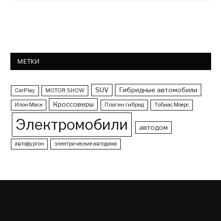
МЕТКИ
SUV
Гибридные автомобили
CarPlay
MOTOR SHOW
Кроссоверы
Илон Маск
Плагин гибрид
Тобиас Моерс
Электромобили
автодом
автофургон
электрические автодома