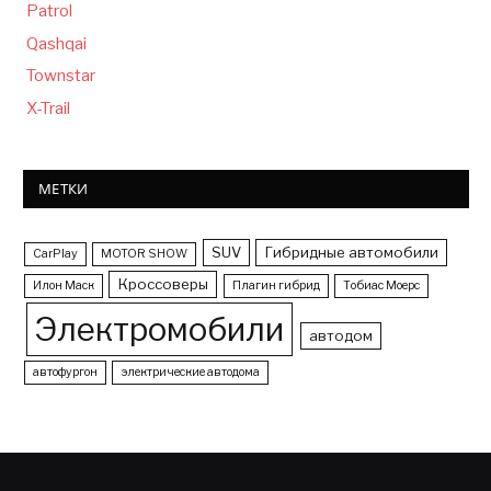
Patrol
Qashqai
Townstar
X-Trail
МЕТКИ
SUV
Гибридные автомобили
CarPlay
MOTOR SHOW
Кроссоверы
Илон Маск
Плагин гибрид
Тобиас Моерс
Электромобили
автодом
автофургон
электрические автодома