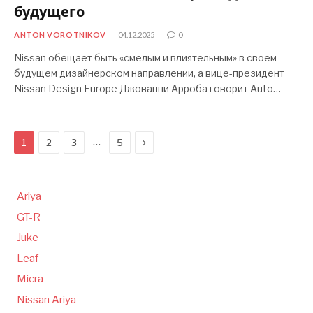
будущего
ANTON VOROTNIKOV
04.12.2025
0
Nissan обещает быть «смелым и влиятельным» в своем
будущем дизайнерском направлении, а вице-президент
Nissan Design Europe Джованни Арроба говорит Auto…
Следующая
…
1
2
3
5
Ariya
GT-R
Juke
Leaf
Micra
Nissan Ariya